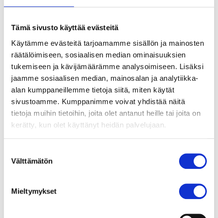
järjestämällä ympäri Suomea monenlaisia
tempauksia kuten joogaa, kirjoituspajoja,
Tämä sivusto käyttää evästeitä
ravintolaillallisia ja teatteritapahtumia.
Käytämme evästeitä tarjoamamme sisällön ja mainosten
– Kampanjan keräystavoite ylittyi komeasti!
räätälöimiseen, sosiaalisen median ominaisuuksien
Tiimin varainhankintaa vauhditti osaltaan myös
tukemiseen ja kävijämäärämme analysoimiseen. Lisäksi
tuotemyynti. Kapuajat myivät muun muassa
jaamme sosiaalisen median, mainosalan ja analytiikka-
hyvää tekevää Kapua-lakua yli 1200 kiloa ja
alan kumppaneillemme tietoja siitä, miten käytät
1300 pussia Kapua-luomukahvia, hankkeen
sivustoamme. Kumppanimme voivat yhdistää näitä
tietoja muihin tietoihin, joita olet antanut heille tai joita on
koordinaattori
Suvi Aarnio
kertoo.
kerätty, kun olet käyttänyt heidän palvelujaan.
Kapuajien keräämillä varoilla Kynnys ry edistää
vammaisten naisten voimaantumista Etiopiassa.
Suostumuksen
Välttämätön
Väestöliitto edistää nuorten seksuaaliterveyttä ja
valinta
Taksvärkki ry
tyttöjen oikeuksia ja koulutusta
Malawissa
.
Mieltymykset