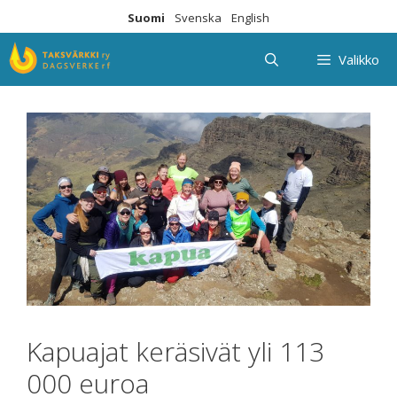
Siirry
Suomi
Svenska
English
sisältöön
Valikko
Kapuajat keräsivät yli 113
000 euroa