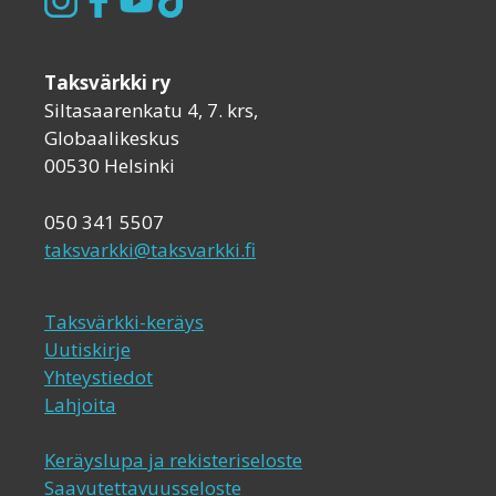
Taksvärkki ry
Siltasaarenkatu 4, 7. krs,
Globaalikeskus
00530 Helsinki
050 341 5507
taksvarkki@taksvarkki.fi
Taksvärkki-keräys
Uutiskirje
Yhteystiedot
Lahjoita
Keräyslupa ja rekisteriseloste
Saavutettavuusseloste