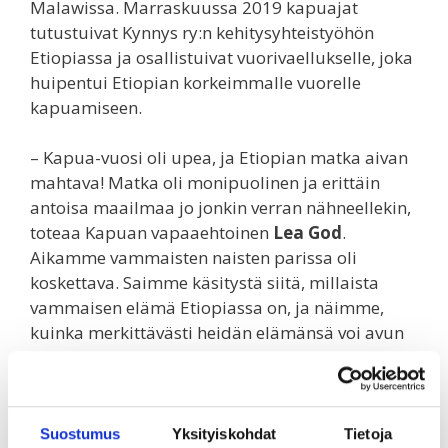
Malawissa. Marraskuussa 2019 kapuajat
tutustuivat Kynnys ry:n kehitysyhteistyöhön
Etiopiassa ja osallistuivat vuorivaellukselle, joka
huipentui Etiopian korkeimmalle vuorelle
kapuamiseen.
– Kapua-vuosi oli upea, ja Etiopian matka aivan
mahtava! Matka oli monipuolinen ja erittäin
antoisa maailmaa jo jonkin verran nähneellekin,
toteaa Kapuan vapaaehtoinen
Lea God
.
Aikamme vammaisten naisten parissa oli
koskettava. Saimme käsitystä siitä, millaista
vammaisen elämä Etiopiassa on, ja näimme,
kuinka merkittävästi heidän elämänsä voi avun
myötä muuttua.
Kapuajat keräsivät varoja hankkeelle tekemällä
muun muassa yhteistyötä yritysten kanssa ja
Suostumus
Yksityiskohdat
Tietoja