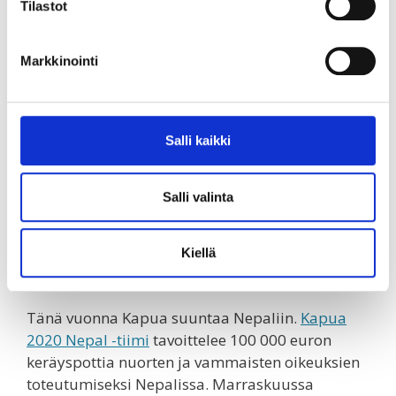
– Kapuajat ovat ihan uskomatonta
Tilastot
porukkaa. 20 vapaaehtoista kerää yli
satatuhatta euroa ja kipuaa vuorelle.
Markkinointi
Tällä tuella tosi moni vammainen
ihminen vahvistuu, rohkaistuu,
kouluttautuu ja työllistyy
Salli kaikki
hankkeissamme. Kiitos kapuajat,
olette konkreettisesti
Salli valinta
maailmanparantajia, kiittää Kynnys
ry:n puolesta
Veera Pensala
.
Kiellä
Tänä vuonna Kapua suuntaa Nepaliin.
Kapua
2020 Nepal -tiimi
tavoittelee 100 000 euron
keräyspottia nuorten ja vammaisten oikeuksien
toteutumiseksi Nepalissa. Marraskuussa