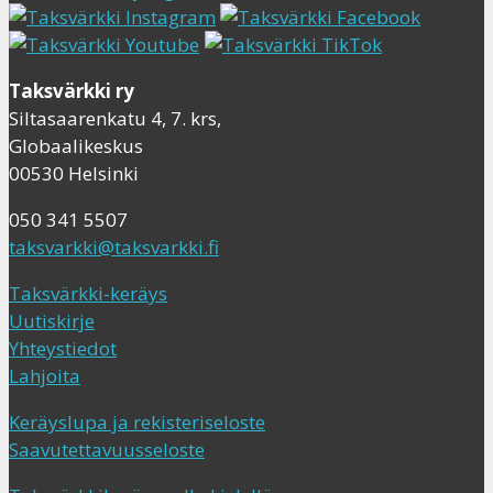
Taksvärkki ry
Siltasaarenkatu 4, 7. krs,
Globaalikeskus
00530 Helsinki
050 341 5507
taksvarkki@taksvarkki.fi
Taksvärkki-keräys
Uutiskirje
Yhteystiedot
Lahjoita
Keräyslupa ja rekisteriseloste
Saavutettavuusseloste