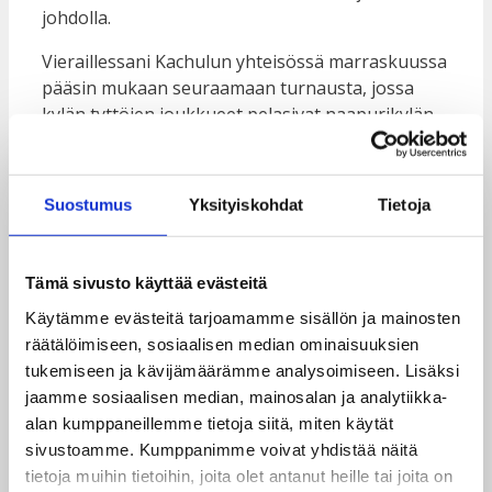
johdolla.
Vieraillessani Kachulun yhteisössä marraskuussa
pääsin mukaan seuraamaan turnausta, jossa
kylän tyttöjen joukkueet pelasivat naapurikylän
tyttöjenryhmiä vastaan. Ilmassa oli suuren
kansanjuhlan tunnelmaa, kun satapäinen yleisö
kaiken ikäisiä kyläläisiä seurasi innokkaasti peliä
Suostumus
Yksityiskohdat
Tietoja
omaa joukkuettaan kannustaen. Ennen pelejä
tyttöjen ryhmä kokoontui keskustelemaan
sukupuolitaudeista. Paikalla myös vieraili kiertävä
Tämä sivusto käyttää evästeitä
seksuaaliterveysklinikka, jonka lääkäri ja hoitaja
Käytämme evästeitä tarjoamamme sisällön ja mainosten
päivystivät otteluiden ajan tarjoten neuvontaa ja
räätälöimiseen, sosiaalisen median ominaisuuksien
maksuttomia ehkäisyvälineitä.
tukemiseen ja kävijämäärämme analysoimiseen. Lisäksi
jaamme sosiaalisen median, mainosalan ja analytiikka-
alan kumppaneillemme tietoja siitä, miten käytät
sivustoamme. Kumppanimme voivat yhdistää näitä
tietoja muihin tietoihin, joita olet antanut heille tai joita on