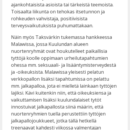
ajankohtaisista asioista tai tärkeistä teemoista.
Toisaalta liikunta on tehokas itsetunnon ja
rohkeuden vahvistaja, positiivisista
terveysvaikutuksista puhumattakaan.
Näin myös Taksvärkin tukemassa hankkeessa
Malawissa, jossa Kuulundan alueen
nuortenryhmät ovat houkutelleet paikallisia
tyttöjä koolle oppimaan urheilutapahtumien
ohessa mm. seksuaali- ja lisääntymisterveydestä
ja -oikeuksista. Malawissa yleisesti pelatun
verkkopallon lisäksi tapahtumissa on pelattu
mm. jalkapalloa, jota ei mielletä lainkaan tyttöjen
lajiksi. Kävi kuitenkin niin, että oikeuksiensa ja
vaikuttamisen lisäksi kuulundalaiset tytöt
innostuivat jalkapallosta siinä määrin, että
nuortenryhmien tuella perustettiin tyttöjen
jalkapallojoukkueet, jotka tällä hetkellä
treenaavat kahdesti viikossa valmentajan