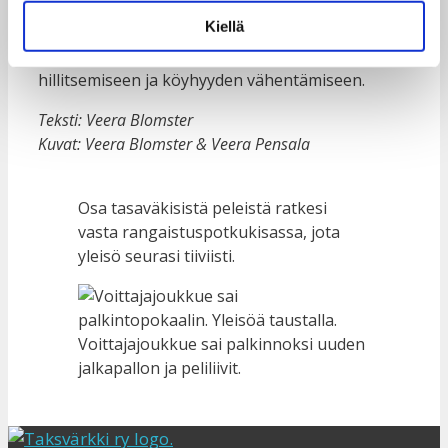
Tyttöjen itsetunnon vahvistaminen, koulutus
ja
Kiellä
oikea tieto seksuaaliterveydestä ja -
oikeuksista
ovat parasta lääkettä
väestönkasvun
hillitsemiseen ja köyhyyden vähentämiseen.
Teksti: Veera Blomster
Kuvat: Veera Blomster & Veera Pensala
Osa tasaväkisistä peleistä ratkesi
vasta rangaistuspotkukisassa, jota
yleisö seurasi tiiviisti.
Voittajajoukkue sai palkinnoksi uuden
jalkapallon ja peliliivit.