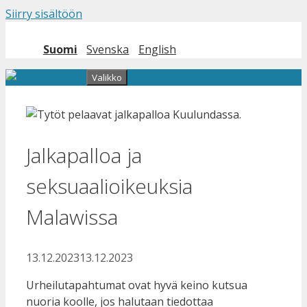
Siirry sisältöön
Suomi
Svenska
English
Valikko
Jalkapalloa ja
seksuaalioikeuksia
Malawissa
13.12.2023
13.12.2023
Urheilutapahtumat ovat hyvä keino kutsua
nuoria koolle, jos halutaan tiedottaa