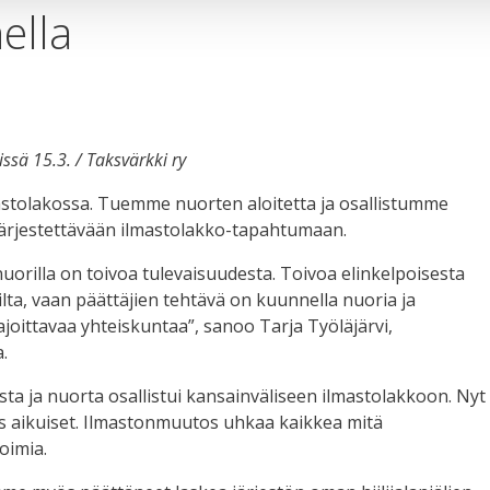
ella
ssä 15.3. / Taksvärkki ry
stolakossa. Tuemme nuorten aloitetta ja osallistumme
 järjestettävään ilmastolakko-tapahtumaan.
nuorilla on toivoa tulevaisuudesta. Toivoa elinkelpoisesta
lta, vaan päättäjien tehtävä on kuunnella nuoria ja
oittavaa yhteiskuntaa”, sanoo Tarja Työläjärvi,
.
sta ja nuorta osallistui kansainväliseen ilmastolakkoon. Nyt
 aikuiset. Ilmastonmuutos uhkaa kaikkea mitä
oimia.