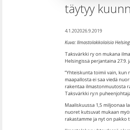
täytyy kuunn
4.1.2020
26.9.2019
Kuva: Ilmastolakkolaisia Helsingi
Taksvärkki ry on mukana ilma
Helsingissä perjantaina 27.9.
”Yhteiskunta toimii vain, kun 
maapallosta ei saa viedä nuori
rakentaa ilmastonmuutosta raj
Taksvärkki ry:n puheenjohtaja
Maaliskuussa 1,5 miljoonaa la
nuoret kutsuvat mukaan myös
rakastamme ja nyt on pakko t