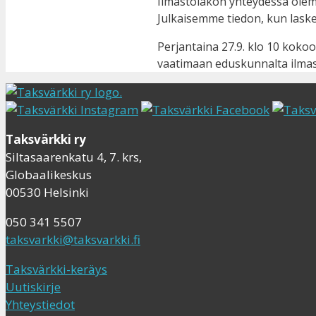
Ilmastolakon yhteydessä olemm
Julkaisemme tiedon, kun lask
Perjantaina 27.9. klo 10 kok
vaatimaan eduskunnalta ilmast
Taksvärkki ry
Siltasaarenkatu 4, 7. krs,
Globaalikeskus
00530 Helsinki
050 341 5507
taksvarkki@taksvarkki.fi
Taksvärkki-keräys
Uutiskirje
Yhteystiedot