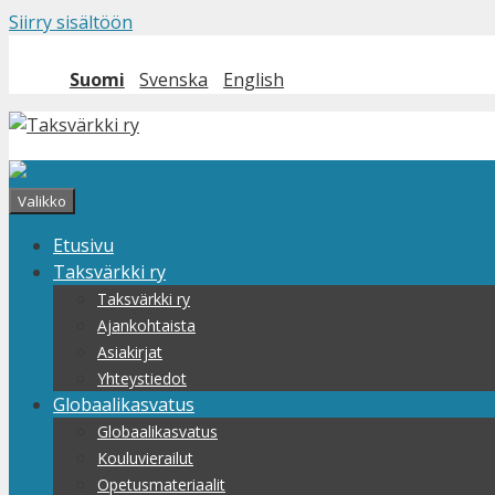
Siirry sisältöön
Suomi
Svenska
English
Valikko
Etusivu
Taksvärkki ry
Taksvärkki ry
Ajankohtaista
Asiakirjat
Yhteystiedot
Globaalikasvatus
Globaalikasvatus
Kouluvierailut
Opetusmateriaalit