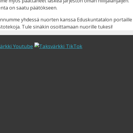
e myös päättäneet laskea järjestön oman hiilijalanjäljen.
enta on saatu päätökseen.
oonnumme yhdessä nuorten kanssa Eduskuntatalon portaille
otekoja. Tule sinäkin osoittamaan nuorille tukesi!