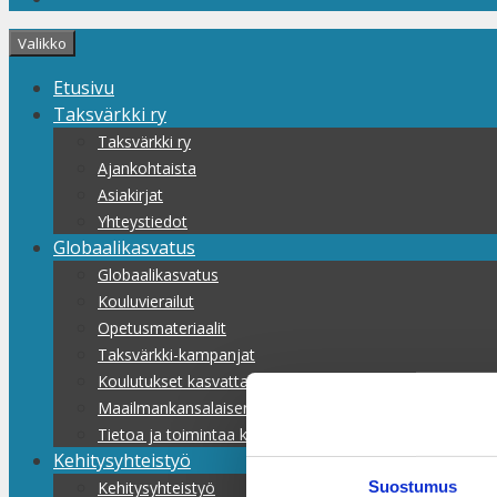
Valikko
Etusivu
Taksvärkki ry
Taksvärkki ry
Ajankohtaista
Asiakirjat
Yhteystiedot
Globaalikasvatus
Globaalikasvatus
Kouluvierailut
Opetusmateriaalit
Taksvärkki-kampanjat
Koulutukset kasvattajille
Maailmankansalaisen koulu
Tietoa ja toimintaa kaikille
Kehitysyhteistyö
Suostumus
Kehitysyhteistyö