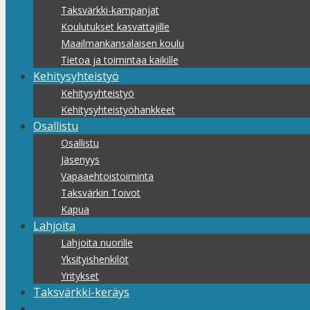
Taksvärkki-kampanjat
Koulutukset kasvattajille
Maailmankansalaisen koulu
Tietoa ja toimintaa kaikille
Kehitysyhteistyö
Kehitysyhteistyö
Kehitysyhteistyöhankkeet
Osallistu
Osallistu
Jäsenyys
Vapaaehtoistoiminta
Taksvärkin Toivot
Kapua
Lahjoita
Lahjoita nuorille
Yksityishenkilöt
Yritykset
Taksvärkki-keräys