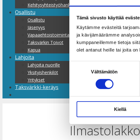
Kehitysyhteistyöhankkeet
Osallistu
Tämä sivusto käyttää eväste
Osallistu
Jäsenyys
Käytämme evästeitä tarjoama
Vapaaehtoistoiminta
ja kävijämäärämme analysoim
Taksvärkin Toivot
kumppaneillemme tietoja siitä
Kapua
olet antanut heille tai joita o
Lahjoita
Suostumuksen
Lahjoita nuorille
Välttämätön
valinta
Yksityishenkilöt
Yritykset
Taksvärkki-keräys
Kiellä
Ilmastolakko