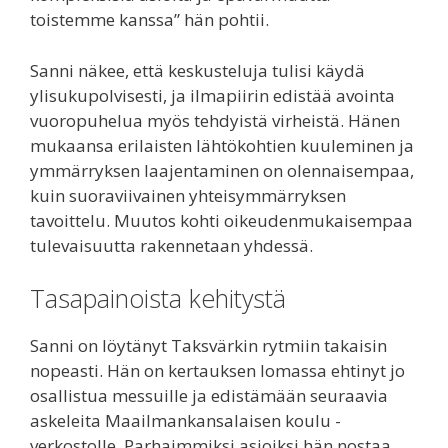
toistemme kanssa” hän pohtii.
Sanni näkee, että keskusteluja tulisi käydä
ylisukupolvisesti, ja ilmapiirin edistää avointa
vuoropuhelua myös tehdyistä virheistä. Hänen
mukaansa erilaisten lähtökohtien kuuleminen ja
ymmärryksen laajentaminen on olennaisempaa,
kuin suoraviivainen yhteisymmärryksen
tavoittelu. Muutos kohti oikeudenmukaisempaa
tulevaisuutta rakennetaan yhdessä.
Tasapainoista kehitystä
Sanni on löytänyt Taksvärkin rytmiin takaisin
nopeasti. Hän on kertauksen lomassa ehtinyt jo
osallistua messuille ja edistämään seuraavia
askeleita Maailmankansalaisen koulu -
verkostolle. Parhaimmiksi asioiksi hän nostaa