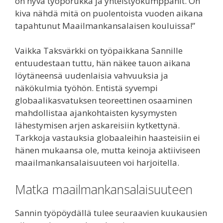
on hyvä työporukka ja yhteistyökumppanit. On
kiva nähdä mitä on puolentoista vuoden aikana
tapahtunut Maailmankansalaisen kouluissa!”
Vaikka Taksvärkki on työpaikkana Sannille
entuudestaan tuttu, hän näkee tauon aikana
löytäneensä uudenlaisia vahvuuksia ja
näkökulmia työhön. Entistä syvempi
globaalikasvatuksen teoreettinen osaaminen
mahdollistaa ajankohtaisten kysymysten
lähestymisen arjen askareisiin kytkettynä.
Tarkkoja vastauksia globaaleihin haasteisiin ei
hänen mukaansa ole, mutta keinoja aktiiviseen
maailmankansalaisuuteen voi harjoitella.
Matka maailmankansalaisuuteen
Sannin työpöydällä tulee seuraavien kuukausien