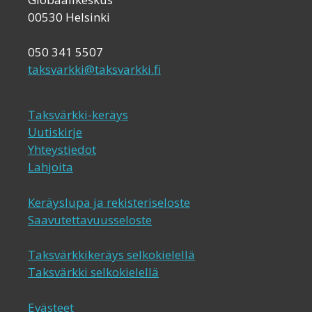
00530 Helsinki
050 341 5507
taksvarkki@taksvarkki.fi
Taksvärkki-keräys
Uutiskirje
Yhteystiedot
Lahjoita
Keräyslupa ja rekisteriseloste
Saavutettavuusseloste
Taksvärkkikeräys selkokielellä
Taksvärkki selkokielellä
Evästeet