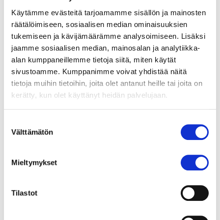
Käytämme evästeitä tarjoamamme sisällön ja mainosten
Tulevaisuudessa tarvitaan yhteisiä
räätälöimiseen, sosiaalisen median ominaisuuksien
tukemiseen ja kävijämäärämme analysoimiseen. Lisäksi
keskusteluita ja kärsivällistä
jaamme sosiaalisen median, mainosalan ja analytiikka-
oppimista
alan kumppaneillemme tietoja siitä, miten käytät
sivustoamme. Kumppanimme voivat yhdistää näitä
Lukuvuoden 2026–2027 tulevaisuususkoa ja
tietoja muihin tietoihin, joita olet antanut heille tai joita on
toiveikkuutta pohdiskeleva kampanja tulee
kerätty, kun olet käyttänyt heidän palvelujaan.
sovittamaan yhteen useita nuorten elämään
vaikuttavia ajankohtaisia aiheita.
Suostumuksen
Yhteistyökoulujen oppilaiden kanssa Sanni
Välttämätön
valinta
haluaa käsitellä nuorten tulevaisuususkoa
tukevia ja heikentäviä tekijöitä paikallisesti sekä
Mieltymykset
globaalisti.
Maailmankansalaisen koulu -verkoston lisäksi
Tilastot
Sanni on tutustunut kouluyhteistyön
toimintatapoihin kansainvälisesti. Hän oli