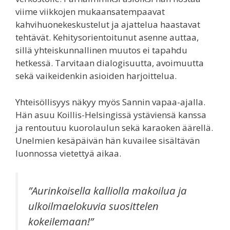
viime viikkojen mukaansatempaavat
kahvihuonekeskustelut ja ajattelua haastavat
tehtävät. Kehitysorientoitunut asenne auttaa,
sillä yhteiskunnallinen muutos ei tapahdu
hetkessä. Tarvitaan dialogisuutta, avoimuutta
sekä vaikeidenkin asioiden harjoittelua.
Yhteisöllisyys näkyy myös Sannin vapaa-ajalla.
Hän asuu Koillis-Helsingissä ystäviensä kanssa
ja rentoutuu kuorolaulun sekä karaoken äärellä.
Unelmien kesäpäivän hän kuvailee sisältävän
luonnossa vietettyä aikaa.
”Aurinkoisella kalliolla makoilua ja
ulkoilmaelokuvia suosittelen
kokeilemaan!”