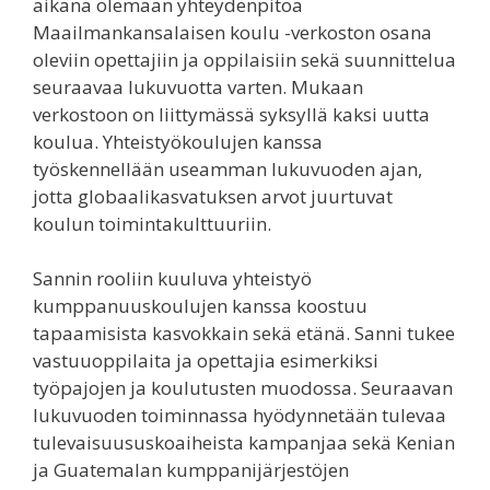
aikana olemaan yhteydenpitoa
Maailmankansalaisen koulu -verkoston osana
oleviin opettajiin ja oppilaisiin sekä suunnittelua
seuraavaa lukuvuotta varten. Mukaan
verkostoon on liittymässä syksyllä kaksi uutta
koulua. Yhteistyökoulujen kanssa
työskennellään useamman lukuvuoden ajan,
jotta globaalikasvatuksen arvot juurtuvat
koulun toimintakulttuuriin.
Sannin rooliin kuuluva yhteistyö
kumppanuuskoulujen kanssa koostuu
tapaamisista kasvokkain sekä etänä. Sanni tukee
vastuuoppilaita ja opettajia esimerkiksi
työpajojen ja koulutusten muodossa. Seuraavan
lukuvuoden toiminnassa hyödynnetään tulevaa
tulevaisuususkoaiheista kampanjaa sekä Kenian
ja Guatemalan kumppanijärjestöjen