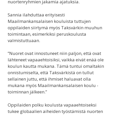
nuortenryhmien jakamia ajatuksia.
Sannia ilahduttaa erityisesti
Maailmankansalaisen kouluista tuttujen
oppilaiden siirtymä myös Taksvärkin muuhun
toimintaan, esimerkiksi peruskoulusta
valmistuttuaan.
”Nuoret ovat innostuneet niin paljon, että ovat
lähteneet vapaaehtoisiksi, vaikka eivät enää ole
koulun kautta mukana. Tämä tuntui omaltakin
onnistumiselta, että Taksvärkistä on tullut
sellainen juttu, että ihmiset haluavat olla
mukana myös Maailmankansalaisen koulu -
toiminnan jälkeen.”
Oppilaiden polku koulusta vapaaehtoiseksi
tukee globaalien aiheiden työstämistä nuorten