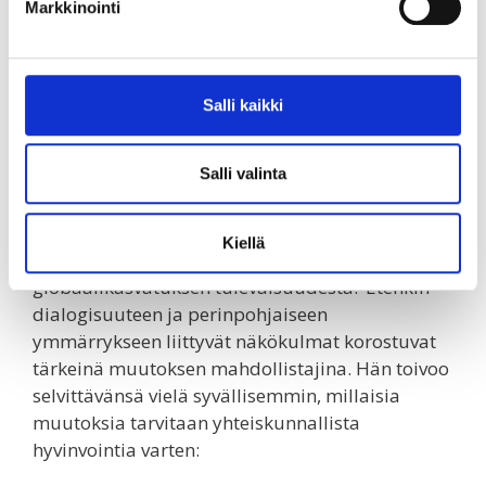
Markkinointi
edellisen sijaisuuden aikana matkalla Nepalissa
paikallisen
ECCA-järjestön
tapahtumassa, jossa
havaitsi myös samankaltaisuuksia nuorten
kansalaistaitojen edistämistyössä. Hän
Salli kaikki
paljastaa, että Taksvärkissä on suunnitelmissa
järjestää jälleen seuraavalle lukukaudelle
Salli valinta
kehitysyhteistyön kumppaneiden kanssa
yhteistyötä.
Kiellä
Millaisia haaveita Sannilla on
globaalikasvatuksen tulevaisuudesta? Etenkin
dialogisuuteen ja perinpohjaiseen
ymmärrykseen liittyvät näkökulmat korostuvat
tärkeinä muutoksen mahdollistajina. Hän toivoo
selvittävänsä vielä syvällisemmin, millaisia
muutoksia tarvitaan yhteiskunnallista
hyvinvointia varten: