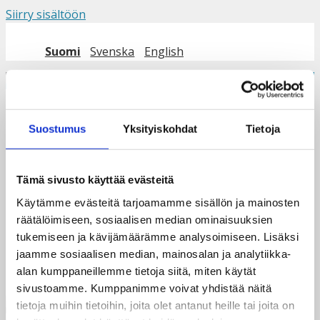
Siirry sisältöön
Suomi
Svenska
English
Valikko
Suostumus
Yksityiskohdat
Tietoja
Button_vapaaehtoiseksi
Tämä sivusto käyttää evästeitä
Käytämme evästeitä tarjoamamme sisällön ja mainosten
Jätä kommentti
räätälöimiseen, sosiaalisen median ominaisuuksien
tukemiseen ja kävijämäärämme analysoimiseen. Lisäksi
Sinun täytyy
kirjautua sisään
kommentoidaksesi.
jaamme sosiaalisen median, mainosalan ja analytiikka-
alan kumppaneillemme tietoja siitä, miten käytät
sivustoamme. Kumppanimme voivat yhdistää näitä
tietoja muihin tietoihin, joita olet antanut heille tai joita on