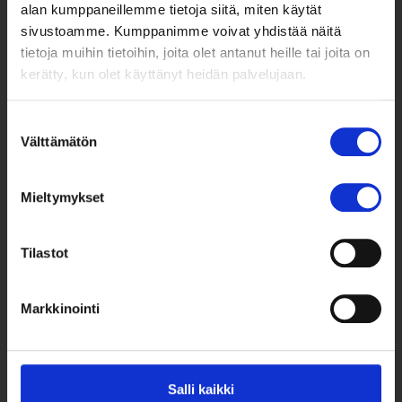
alan kumppaneillemme tietoja siitä, miten käytät
sivustoamme. Kumppanimme voivat yhdistää näitä
tietoja muihin tietoihin, joita olet antanut heille tai joita on
kerätty, kun olet käyttänyt heidän palvelujaan.
Suostumuksen
Välttämätön
valinta
Taksvärkki ry
Siltasaarenkatu 4, 7. krs,
Mieltymykset
Globaalikeskus
00530 Helsinki
Tilastot
050 341 5507
taksvarkki@taksvarkki.fi
Markkinointi
Taksvärkki-keräys
Uutiskirje
Salli kaikki
Yhteystiedot