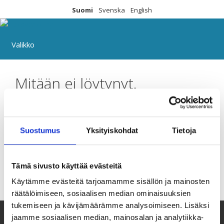
Siirry
Suomi
Svenska
English
sisältöön
Valikko
Mitään ei löytynyt.
Emme valitettavasti löytäneet etsimääsi. Ehkä
hakutoiminnosta on apua.
Suostumus
Yksityiskohdat
Tietoja
Haku:
Tämä sivusto käyttää evästeitä
Käytämme evästeitä tarjoamamme sisällön ja mainosten
räätälöimiseen, sosiaalisen median ominaisuuksien
tukemiseen ja kävijämäärämme analysoimiseen. Lisäksi
jaamme sosiaalisen median, mainosalan ja analytiikka-