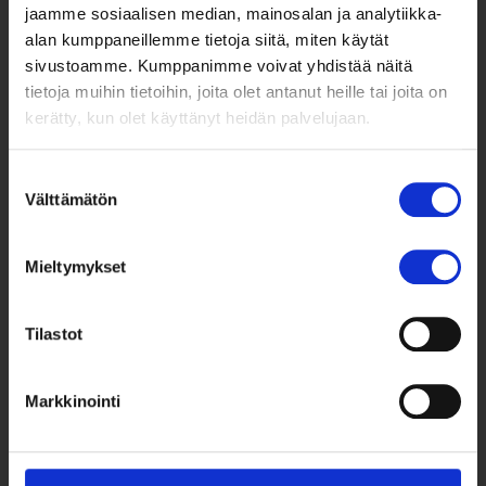
jaamme sosiaalisen median, mainosalan ja analytiikka-
alan kumppaneillemme tietoja siitä, miten käytät
sivustoamme. Kumppanimme voivat yhdistää näitä
tietoja muihin tietoihin, joita olet antanut heille tai joita on
kerätty, kun olet käyttänyt heidän palvelujaan.
Suostumuksen
Välttämätön
valinta
Taksvärkki ry
Mieltymykset
Siltasaarenkatu 4, 7. krs,
Globaalikeskus
00530 Helsinki
Tilastot
050 341 5507
Markkinointi
taksvarkki@taksvarkki.fi
Taksvärkki-keräys