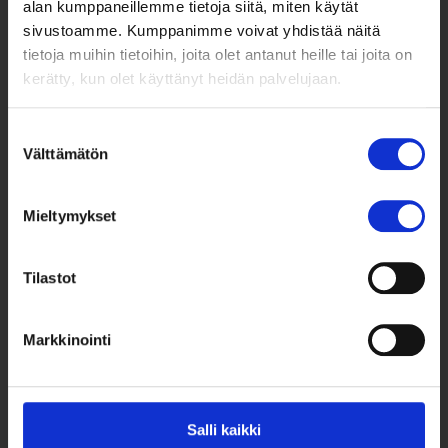
alan kumppaneillemme tietoja siitä, miten käytät
sivustoamme. Kumppanimme voivat yhdistää näitä
tietoja muihin tietoihin, joita olet antanut heille tai joita on
kerätty, kun olet käyttänyt heidän palvelujaan.
Suostumuksen
Välttämätön
valinta
Taksvärkki ry
Siltasaarenkatu 4, 7. krs,
Globaalikeskus
Mieltymykset
00530 Helsinki
Tilastot
050 341 5507
taksvarkki@taksvarkki.fi
Markkinointi
Taksvärkki-keräys
Uutiskirje
Salli kaikki
Yhteystiedot