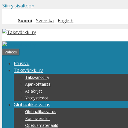
Siirry sisältöön
Suomi
Svenska
English
Valikko
Etusivu
Taksvärkki ry
Taksvärkki ry
Ajankohtaista
Asiakirjat
Yhteystiedot
Globaalikasvatus
Globaalikasvatus
Kouluvierailut
Opetusmateriaalit