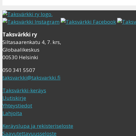
Taksvärkki ry
Siltasaarenkatu 4, 7. krs,
Globaalikeskus
00530 Helsinki
050 341 5507
taksvarkki@taksvarkki.fi
Taksvärkki-keräys
Uutiskirje
Yhteystiedot
Lahjoita
Keräyslupa ja rekisteriseloste
Saavutettavuusseloste