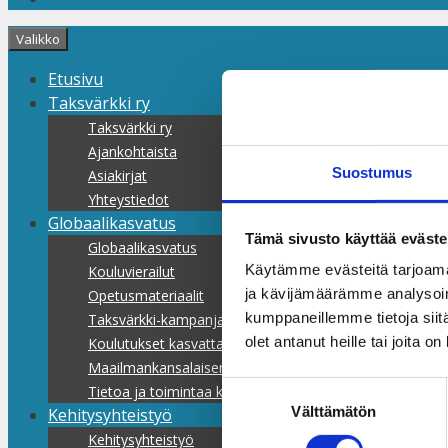
Valikko
Etusivu
Taksvärkki ry
Taksvärkki ry
Ajankohtaista
Suostumus
Asiakirjat
Yhteystiedot
Globaalikasvatus
Tämä sivusto käyttää eväste
Globaalikasvatus
Käytämme evästeitä tarjoama
Kouluvierailut
ja kävijämäärämme analysoim
Opetusmateriaalit
kumppaneillemme tietoja siitä
Taksvärkki-kampanjat
olet antanut heille tai joita o
Koulutukset kasvattajille
Maailmankansalaisen koulu
Suostumuksen
Tietoa ja toimintaa kaikille
Välttämätön
valinta
Kehitysyhteistyö
Kehitysyhteistyö