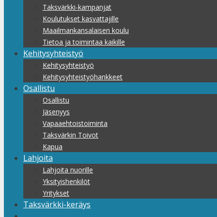
Taksvärkki-kampanjat
Koulutukset kasvattajille
Maailmankansalaisen koulu
Tietoa ja toimintaa kaikille
Kehitysyhteistyö
Kehitysyhteistyö
Kehitysyhteistyöhankkeet
Osallistu
Osallistu
Jäsenyys
Vapaaehtoistoiminta
Taksvärkin Toivot
Kapua
Lahjoita
Lahjoita nuorille
Yksityishenkilöt
Yritykset
Taksvärkki-keräys