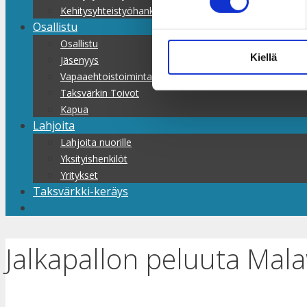
Kehitysyhteistyöhankkeet
Osallistu
Osallistu
Kiellä
Jäsenyys
Vapaaehtoistoiminta
Taksvärkin Toivot
Kapua
Lahjoita
Lahjoita nuorille
Yksityishenkilöt
Yritykset
Taksvärkki-keräys
Jalkapallon peluuta Mala