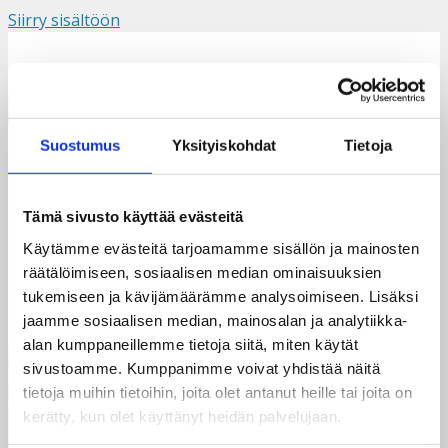
Siirry sisältöön
Suomi
Svenska
English
Valikko
Suostumus
Yksityiskohdat
Tietoja
Makena1
Tämä sivusto käyttää evästeitä
Käytämme evästeitä tarjoamamme sisällön ja mainosten
räätälöimiseen, sosiaalisen median ominaisuuksien
tukemiseen ja kävijämäärämme analysoimiseen. Lisäksi
jaamme sosiaalisen median, mainosalan ja analytiikka-
alan kumppaneillemme tietoja siitä, miten käytät
sivustoamme. Kumppanimme voivat yhdistää näitä
tietoja muihin tietoihin, joita olet antanut heille tai joita on
kerätty, kun olet käyttänyt heidän palvelujaan.