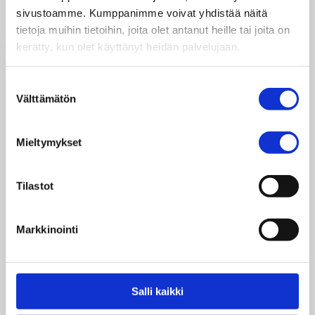
sivustoamme. Kumppanimme voivat yhdistää näitä
tietoja muihin tietoihin, joita olet antanut heille tai joita on
kerätty, kun olet käyttänyt heidän palvelujaan.
Suostumuksen
Välttämätön
valinta
Taksvärkki ry
Siltasaarenkatu 4, 7. krs,
Mieltymykset
Globaalikeskus
00530 Helsinki
Tilastot
050 341 5507
taksvarkki@taksvarkki.fi
Markkinointi
Taksvärkki-keräys
Uutiskirje
Salli kaikki
Yhteystiedot