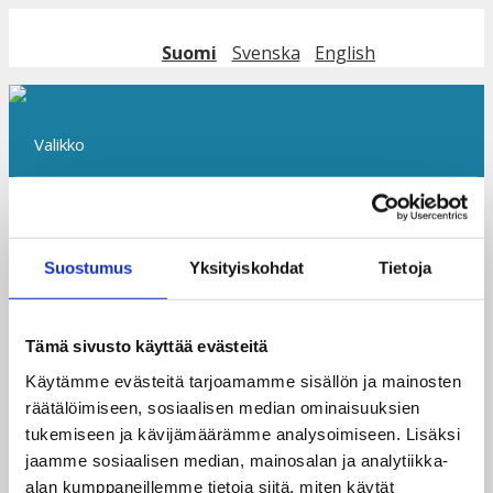
Siirry
sisältöön
Suomi
Svenska
English
Valikko
CYECE Girls making
Suostumus
Yksityiskohdat
Tietoja
sanitary pads at Domirabay
Tämä sivusto käyttää evästeitä
primary school
Käytämme evästeitä tarjoamamme sisällön ja mainosten
räätälöimiseen, sosiaalisen median ominaisuuksien
tukemiseen ja kävijämäärämme analysoimiseen. Lisäksi
jaamme sosiaalisen median, mainosalan ja analytiikka-
alan kumppaneillemme tietoja siitä, miten käytät