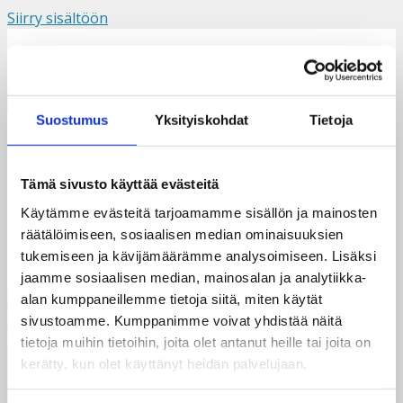
Siirry sisältöön
Suomi
Svenska
English
Valikko
Suostumus
Yksityiskohdat
Tietoja
IMG_5585
Tämä sivusto käyttää evästeitä
Käytämme evästeitä tarjoamamme sisällön ja mainosten
räätälöimiseen, sosiaalisen median ominaisuuksien
tukemiseen ja kävijämäärämme analysoimiseen. Lisäksi
jaamme sosiaalisen median, mainosalan ja analytiikka-
alan kumppaneillemme tietoja siitä, miten käytät
sivustoamme. Kumppanimme voivat yhdistää näitä
tietoja muihin tietoihin, joita olet antanut heille tai joita on
kerätty, kun olet käyttänyt heidän palvelujaan.
Taksvärkki ry