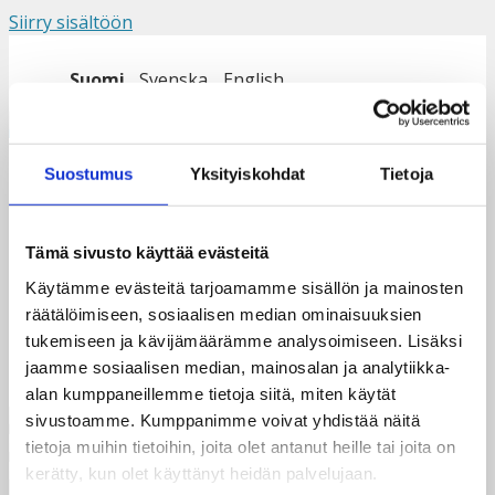
Siirry sisältöön
Suomi
Svenska
English
Valikko
Suostumus
Yksityiskohdat
Tietoja
Challengers nuoret 2024
Tämä sivusto käyttää evästeitä
Käytämme evästeitä tarjoamamme sisällön ja mainosten
räätälöimiseen, sosiaalisen median ominaisuuksien
tukemiseen ja kävijämäärämme analysoimiseen. Lisäksi
jaamme sosiaalisen median, mainosalan ja analytiikka-
alan kumppaneillemme tietoja siitä, miten käytät
sivustoamme. Kumppanimme voivat yhdistää näitä
tietoja muihin tietoihin, joita olet antanut heille tai joita on
kerätty, kun olet käyttänyt heidän palvelujaan.