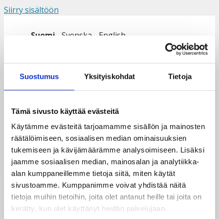
Siirry sisältöön
Suomi
Svenska
English
Valikko
Suostumus
Yksityiskohdat
Tietoja
Minun tet-jaksoni
Tämä sivusto käyttää evästeitä
Taksvärkissä
Käytämme evästeitä tarjoamamme sisällön ja mainosten
räätälöimiseen, sosiaalisen median ominaisuuksien
tukemiseen ja kävijämäärämme analysoimiseen. Lisäksi
jaamme sosiaalisen median, mainosalan ja analytiikka-
alan kumppaneillemme tietoja siitä, miten käytät
sivustoamme. Kumppanimme voivat yhdistää näitä
tietoja muihin tietoihin, joita olet antanut heille tai joita on
kerätty, kun olet käyttänyt heidän palvelujaan.