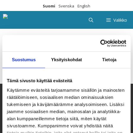
Siirry
Suomi
Svenska
English
sisältöön
Valikko
Kiviniitty2
Suostumus
Yksityiskohdat
Tietoja
Tämä sivusto käyttää evästeitä
Käytämme evästeitä tarjoamamme sisällön ja mainosten
räätälöimiseen, sosiaalisen median ominaisuuksien
tukemiseen ja kävijämäärämme analysoimiseen. Lisäksi
jaamme sosiaalisen median, mainosalan ja analytiikka-
alan kumppaneillemme tietoja siitä, miten käytät
sivustoamme. Kumppanimme voivat yhdistää näitä
tietoja muihin tietoihin, joita olet antanut heille tai joita on