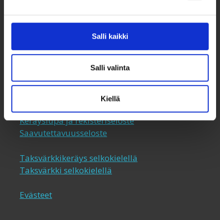
050 341 5507
taksvarkki@taksvarkki.fi
Salli kaikki
Taksvärkki-keräys
Salli valinta
Uutiskirje
Yhteystiedot
Lahjoita
Kiellä
Keräyslupa ja rekisteriseloste
Saavutettavuusseloste
Taksvärkkikeräys selkokielellä
Taksvärkki selkokielellä
Evästeet