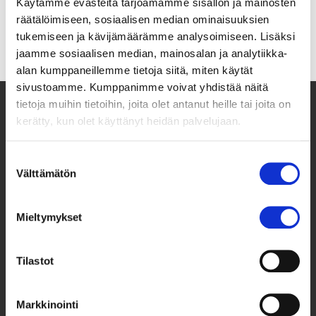
Käytämme evästeitä tarjoamamme sisällön ja mainosten
räätälöimiseen, sosiaalisen median ominaisuuksien
tukemiseen ja kävijämäärämme analysoimiseen. Lisäksi
jaamme sosiaalisen median, mainosalan ja analytiikka-
alan kumppaneillemme tietoja siitä, miten käytät
sivustoamme. Kumppanimme voivat yhdistää näitä
tietoja muihin tietoihin, joita olet antanut heille tai joita on
kerätty, kun olet käyttänyt heidän palvelujaan.
Suostumuksen
Välttämätön
valinta
Mieltymykset
Taksvärkki ry
Tilastot
Siltasaarenkatu 4, 7. krs,
Globaalikeskus
00530 Helsinki
Markkinointi