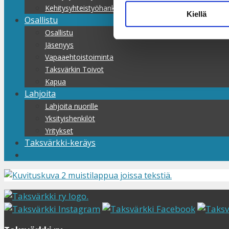
Kehitysyhteistyöhankkeet
Kiellä
Osallistu
Osallistu
Jäsenyys
Vapaaehtoistoiminta
Taksvärkin Toivot
Kapua
Lahjoita
Lahjoita nuorille
Yksityishenkilöt
Yritykset
Taksvärkki-keräys