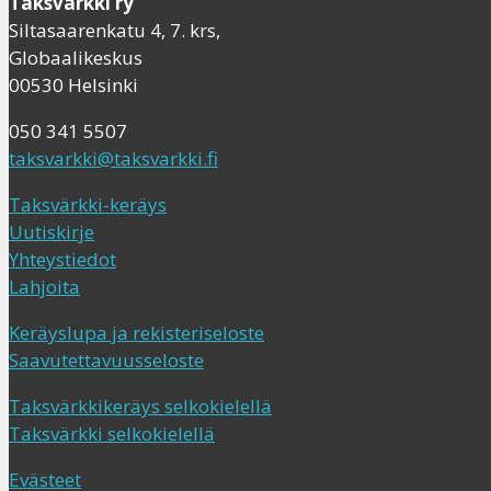
Taksvärkki ry
Siltasaarenkatu 4, 7. krs,
Globaalikeskus
00530 Helsinki
050 341 5507
taksvarkki@taksvarkki.fi
Taksvärkki-keräys
Uutiskirje
Yhteystiedot
Lahjoita
Keräyslupa ja rekisteriseloste
Saavutettavuusseloste
Taksvärkkikeräys selkokielellä
Taksvärkki selkokielellä
Evästeet