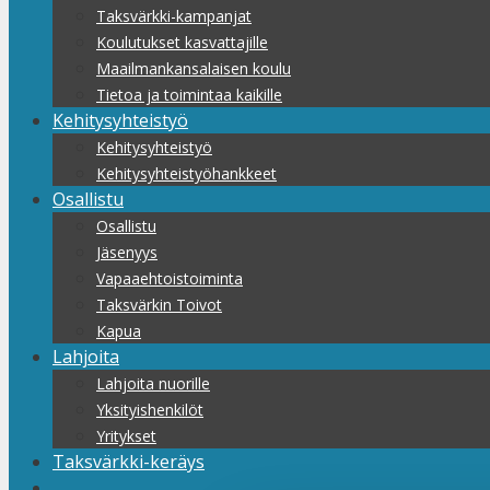
Taksvärkki-kampanjat
Koulutukset kasvattajille
Maailmankansalaisen koulu
Tietoa ja toimintaa kaikille
Kehitysyhteistyö
Kehitysyhteistyö
Kehitysyhteistyöhankkeet
Osallistu
Osallistu
Jäsenyys
Vapaaehtoistoiminta
Taksvärkin Toivot
Kapua
Lahjoita
Lahjoita nuorille
Yksityishenkilöt
Yritykset
Taksvärkki-keräys