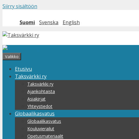
Siirry sisältöön
Suomi
Svenska
English
Valikko
Etusivu
Taksvärkki ry
Taksvärkki ry
Ajankohtaista
Asiakirjat
Yhteystiedot
Globaalikasvatus
Globaalikasvatus
Kouluvierailut
Opetusmateriaalit