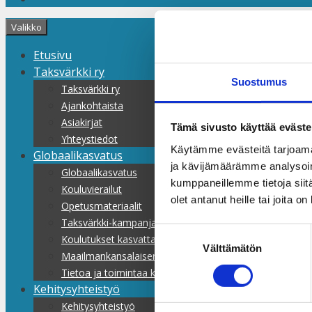
Valikko
Etusivu
Taksvärkki ry
Suostumus
Taksvärkki ry
Ajankohtaista
Asiakirjat
Tämä sivusto käyttää eväste
Yhteystiedot
Käytämme evästeitä tarjoama
Globaalikasvatus
ja kävijämäärämme analysoim
Globaalikasvatus
kumppaneillemme tietoja siitä
Kouluvierailut
olet antanut heille tai joita o
Opetusmateriaalit
Taksvärkki-kampanjat
Suostumuksen
Koulutukset kasvattajille
Välttämätön
valinta
Maailmankansalaisen koulu
Tietoa ja toimintaa kaikille
Kehitysyhteistyö
Kehitysyhteistyö