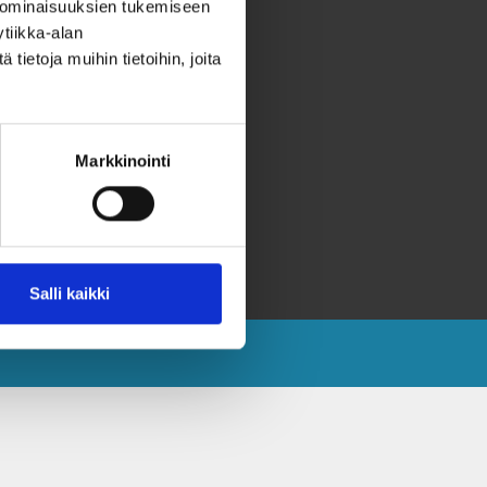
 ominaisuuksien tukemiseen
hteystiedot
tiikka-alan
ahjoita
ietoja muihin tietoihin, joita
eräyslupa ja rekisteriseloste
aavutettavuusseloste
Markkinointi
aksvärkkikeräys selkokielellä
aksvärkki selkokielellä
västeet
Salli kaikki