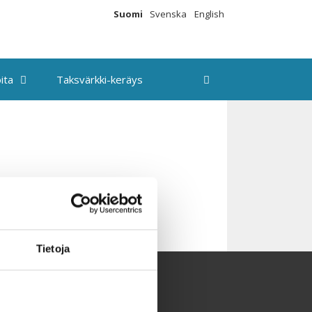
Suomi
Svenska
English
ita
Taksvärkki-keräys
Tietoja
aksvärkki-keräys
utiskirje