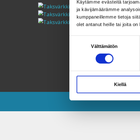
Käytämme evästeitä tarjoama
ja kävijämäärämme analysoim
kumppaneillemme tietoja siitä
olet antanut heille tai joita o
Suostumuksen
Välttämätön
valinta
Kiellä