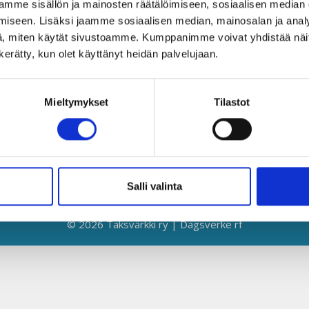
mme sisällön ja mainosten räätälöimiseen, sosiaalisen median
Globaalikeskus
Y
iseen. Lisäksi jaamme sosiaalisen median, mainosalan ja analy
00530 Helsinki
L
, miten käytät sivustoamme. Kumppanimme voivat yhdistää näitä t
n kerätty, kun olet käyttänyt heidän palvelujaan.
050 341 5507
K
taksvarkki@taksvarkki.fi
S
Mieltymykset
Tilastot
T
T
E
Salli valinta
© 2026 Taksvärkki ry | Dagsverke rf