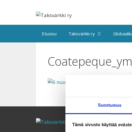
Siirry
sisältöön
Etusivu
Taksvärkki ry
Globaali
Coatepeque_ym
Suostumus
Tämä sivusto käyttää eväste