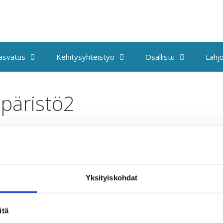
kasvatus
Kehitysyhteistyö
Osallistu
Lahjo
päristö2
Yksityiskohdat
Taksvärkki ry
T
itä
Siltasaarenkatu 4, 7. krs,
U