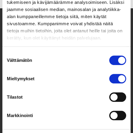
tukemiseen ja kävijämäärämme analysoimiseen. Lisäksi
jaamme sosiaalisen median, mainosalan ja analytiikka-
alan kumppaneillemme tietoja siitä, miten käytät
sivustoamme. Kumppanimme voivat yhdistää näitä
tietoja muihin tietoihin, joita olet antanut heille tai joita on
kerätty, kun olet käyttänyt heidän palvelujaan.
Suostumuksen
Välttämätön
valinta
Taksvärkki ry
Mieltymykset
Siltasaarenkatu 4, 7. krs,
Globaalikeskus
Tilastot
00530 Helsinki
Markkinointi
050 341 5507
taksvarkki@taksvarkki.fi