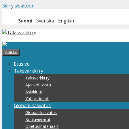
Siirry sisältöön
Suomi
Svenska
English
Valikko
Etusivu
Taksvärkki ry
Taksvärkki ry
Ajankohtaista
Asiakirjat
Yhteystiedot
Globaalikasvatus
Globaalikasvatus
Kouluvierailut
Opetusmateriaalit