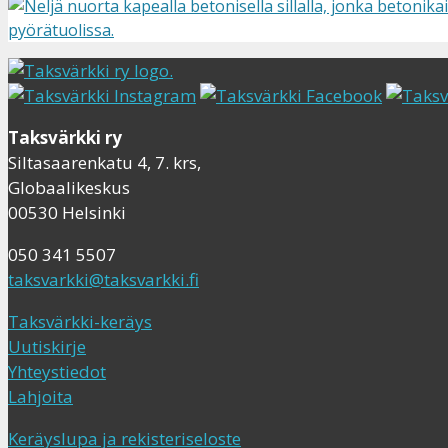
Taksvärkki ry
Siltasaarenkatu 4, 7. krs,
Globaalikeskus
00530 Helsinki
050 341 5507
taksvarkki@taksvarkki.fi
Taksvärkki-keräys
Uutiskirje
Yhteystiedot
Lahjoita
Keräyslupa ja rekisteriseloste