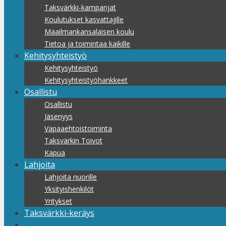
Taksvärkki-kampanjat
Koulutukset kasvattajille
Maailmankansalaisen koulu
Tietoa ja toimintaa kaikille
Kehitysyhteistyö
Kehitysyhteistyö
Kehitysyhteistyöhankkeet
Osallistu
Osallistu
Jäsenyys
Vapaaehtoistoiminta
Taksvärkin Toivot
Kapua
Lahjoita
Lahjoita nuorille
Yksityishenkilöt
Yritykset
Taksvärkki-keräys