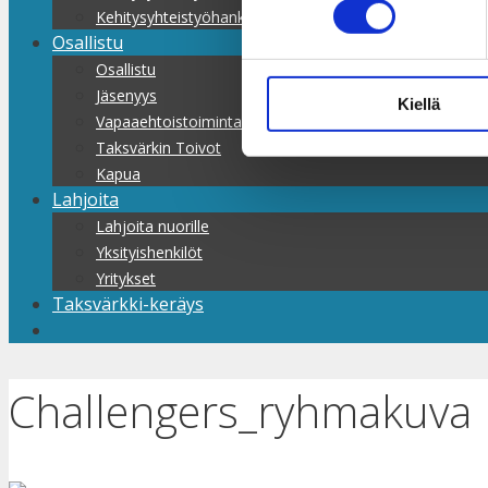
Kehitysyhteistyöhankkeet
Osallistu
Osallistu
Jäsenyys
Kiellä
Vapaaehtoistoiminta
Taksvärkin Toivot
Kapua
Lahjoita
Lahjoita nuorille
Yksityishenkilöt
Yritykset
Taksvärkki-keräys
Challengers_ryhmakuva