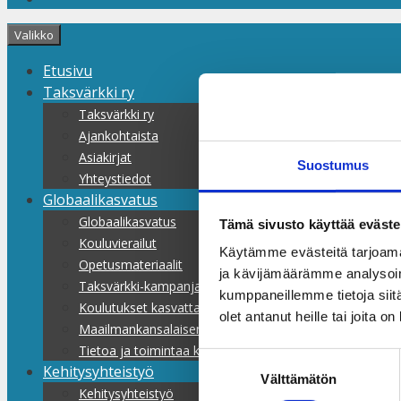
Valikko
Etusivu
Taksvärkki ry
Taksvärkki ry
Ajankohtaista
Asiakirjat
Suostumus
Yhteystiedot
Globaalikasvatus
Globaalikasvatus
Tämä sivusto käyttää eväste
Kouluvierailut
Käytämme evästeitä tarjoama
Opetusmateriaalit
ja kävijämäärämme analysoim
Taksvärkki-kampanjat
kumppaneillemme tietoja siitä
Koulutukset kasvattajille
olet antanut heille tai joita o
Maailmankansalaisen koulu
Tietoa ja toimintaa kaikille
Suostumuksen
Kehitysyhteistyö
Välttämätön
valinta
Kehitysyhteistyö