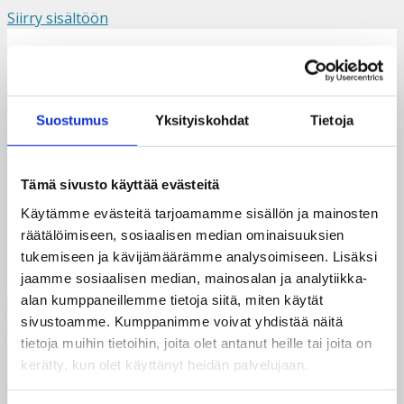
Siirry sisältöön
Suomi
Svenska
English
Valikko
Suostumus
Yksityiskohdat
Tietoja
Vilma-43cropped2
Tämä sivusto käyttää evästeitä
Käytämme evästeitä tarjoamamme sisällön ja mainosten
räätälöimiseen, sosiaalisen median ominaisuuksien
tukemiseen ja kävijämäärämme analysoimiseen. Lisäksi
jaamme sosiaalisen median, mainosalan ja analytiikka-
alan kumppaneillemme tietoja siitä, miten käytät
sivustoamme. Kumppanimme voivat yhdistää näitä
tietoja muihin tietoihin, joita olet antanut heille tai joita on
kerätty, kun olet käyttänyt heidän palvelujaan.
Taksvärkki ry