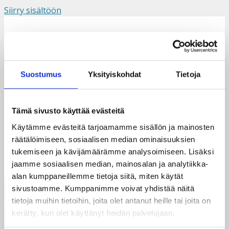
Siirry sisältöön
Suomi
Svenska
English
Valikko
Suostumus
Yksityiskohdat
Tietoja
Vilma-15
Tämä sivusto käyttää evästeitä
Käytämme evästeitä tarjoamamme sisällön ja mainosten
räätälöimiseen, sosiaalisen median ominaisuuksien
tukemiseen ja kävijämäärämme analysoimiseen. Lisäksi
jaamme sosiaalisen median, mainosalan ja analytiikka-
alan kumppaneillemme tietoja siitä, miten käytät
sivustoamme. Kumppanimme voivat yhdistää näitä
tietoja muihin tietoihin, joita olet antanut heille tai joita on
kerätty, kun olet käyttänyt heidän palvelujaan.