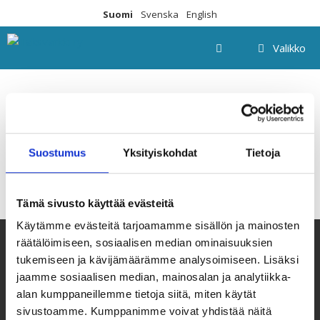
Siirry
Suomi
Svenska
English
sisältöön
Valikko
Vilma-13
Suostumus
Yksityiskohdat
Tietoja
Tämä sivusto käyttää evästeitä
Käytämme evästeitä tarjoamamme sisällön ja mainosten
räätälöimiseen, sosiaalisen median ominaisuuksien
tukemiseen ja kävijämäärämme analysoimiseen. Lisäksi
jaamme sosiaalisen median, mainosalan ja analytiikka-
alan kumppaneillemme tietoja siitä, miten käytät
sivustoamme. Kumppanimme voivat yhdistää näitä