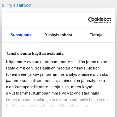
Siirry sisältöön
Suomi
Svenska
English
Valikko
Suostumus
Yksityiskohdat
Tietoja
Lukujuhlan tintamareskit
Tämä sivusto käyttää evästeitä
Käytämme evästeitä tarjoamamme sisällön ja mainosten
räätälöimiseen, sosiaalisen median ominaisuuksien
tukemiseen ja kävijämäärämme analysoimiseen. Lisäksi
jaamme sosiaalisen median, mainosalan ja analytiikka-
alan kumppaneillemme tietoja siitä, miten käytät
sivustoamme. Kumppanimme voivat yhdistää näitä
tietoja muihin tietoihin, joita olet antanut heille tai joita on
kerätty, kun olet käyttänyt heidän palvelujaan.
Taksvärkki ry