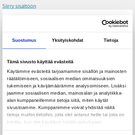
Siirry sisältöön
Suomi
Svenska
English
Valikko
Suostumus
Yksityiskohdat
Tietoja
Isojen lukuhaaste
Tämä sivusto käyttää evästeitä
Käytämme evästeitä tarjoamamme sisällön ja mainosten
räätälöimiseen, sosiaalisen median ominaisuuksien
tukemiseen ja kävijämäärämme analysoimiseen. Lisäksi
jaamme sosiaalisen median, mainosalan ja analytiikka-
alan kumppaneillemme tietoja siitä, miten käytät
sivustoamme. Kumppanimme voivat yhdistää näitä
tietoja muihin tietoihin, joita olet antanut heille tai joita on
kerätty, kun olet käyttänyt heidän palvelujaan.
Taksvärkki ry