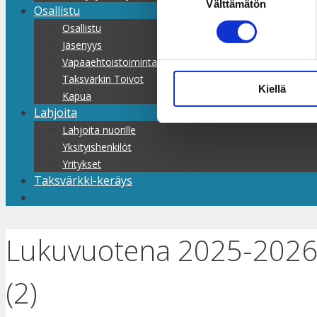
Välttämätön
valinta
Osallistu
Osallistu
Jäsenyys
Vapaaehtoistoiminta
Taksvärkin Toivot
Kiellä
Kapua
Lahjoita
Lahjoita nuorille
Yksityishenkilöt
Yritykset
Taksvärkki-keräys
Lukuvuotena 2025-2026 T
(2)