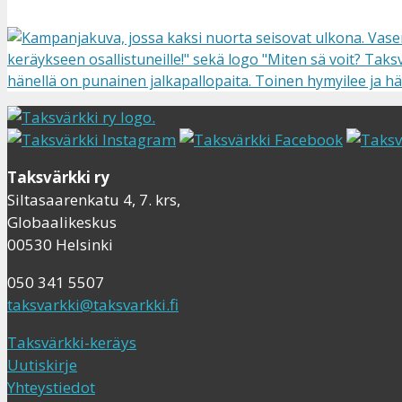
Taksvärkki ry
Siltasaarenkatu 4, 7. krs,
Globaalikeskus
00530 Helsinki
050 341 5507
taksvarkki@taksvarkki.fi
Taksvärkki-keräys
Uutiskirje
Yhteystiedot