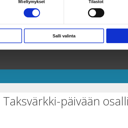
Mieltymykset
Tilastot
Salli valinta
aksvärkki-päivään osalli