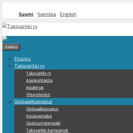
Siirry
sisältöön
Suomi
Svenska
English
Valikko
Etusivu
Taksvärkki ry
Taksvärkki ry
Ajankohtaista
Asiakirjat
Yhteystiedot
Globaalikasvatus
Globaalikasvatus
Kouluvierailut
Opetusmateriaalit
Taksvärkki-kampanjat