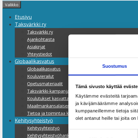
Valikko
Etusivu
Taksvärkki ry
Taksvärkki ry
Ajankohtaista
Asiakirjat
Yhteystiedot
Globaalikasvatus
Suostumus
Globaalikasvatus
Kouluvierailut
Opetusmateriaalit
Tämä sivusto käyttää eväste
Taksvärkki-kampanjat
Käytämme evästeitä tarjoama
Koulutukset kasvattajille
ja kävijämäärämme analysoim
Maailmankansalaisen koulu
kumppaneillemme tietoja siitä
Tietoa ja toimintaa kaikille
olet antanut heille tai joita o
Kehitysyhteistyö
Kehitysyhteistyö
Suostumuksen
Kehitysyhteistyöhankkeet