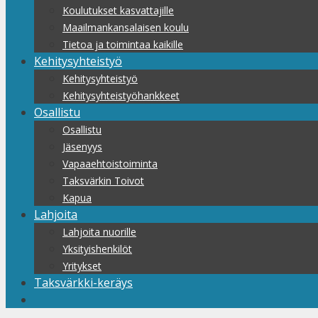
Koulutukset kasvattajille
Maailmankansalaisen koulu
Tietoa ja toimintaa kaikille
Kehitysyhteistyö
Kehitysyhteistyö
Kehitysyhteistyöhankkeet
Osallistu
Osallistu
Jäsenyys
Vapaaehtoistoiminta
Taksvärkin Toivot
Kapua
Lahjoita
Lahjoita nuorille
Yksityishenkilöt
Yritykset
Taksvärkki-keräys