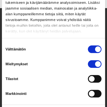
tukemiseen ja kävijämäärämme analysoimiseen. Lisäksi
jaamme sosiaalisen median, mainosalan ja analytiikka-
alan kumppaneillemme tietoja siitä, miten käytät
sivustoamme. Kumppanimme voivat yhdistää näitä
tietoja muihin tietoihin, joita olet antanut heille tai joita on
kerätty, kun olet käyttänyt heidän palvelujaan.
Suostumuksen
Välttämätön
valinta
Mieltymykset
Taksvärkki ry
Siltasaarenkatu 4, 7. krs,
Globaalikeskus
Tilastot
00530 Helsinki
Markkinointi
050 341 5507
taksvarkki@taksvarkki.fi