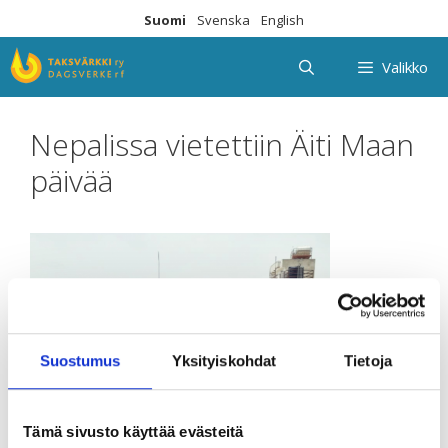
Siirry
Suomi
Svenska
English
sisältöön
Valikko
Nepalissa vietettiin Äiti Maan
päivää
Suostumus
Yksityiskohdat
Tietoja
Tämä sivusto käyttää evästeitä