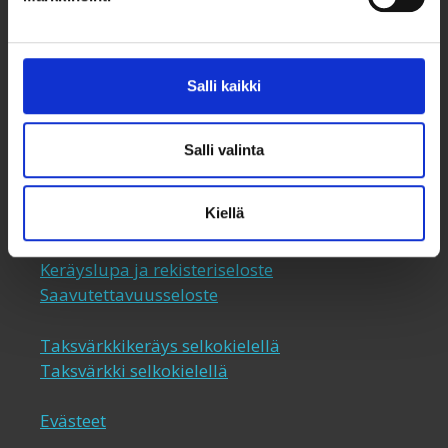
00530 Helsinki
050 341 5507
taksvarkki@taksvarkki.fi
Salli kaikki
Taksvärkki-keräys
Salli valinta
Uutiskirje
Yhteystiedot
Kiellä
Lahjoita
Keräyslupa ja rekisteriseloste
Saavutettavuusseloste
Taksvärkkikeräys selkokielellä
Taksvärkki selkokielellä
Evästeet