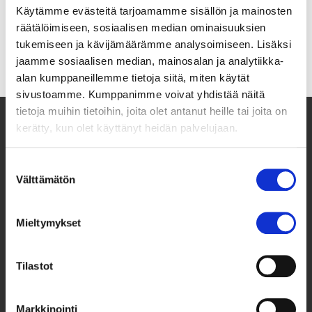
Käytämme evästeitä tarjoamamme sisällön ja mainosten
räätälöimiseen, sosiaalisen median ominaisuuksien
tukemiseen ja kävijämäärämme analysoimiseen. Lisäksi
jaamme sosiaalisen median, mainosalan ja analytiikka-
alan kumppaneillemme tietoja siitä, miten käytät
sivustoamme. Kumppanimme voivat yhdistää näitä
tietoja muihin tietoihin, joita olet antanut heille tai joita on
kerätty, kun olet käyttänyt heidän palvelujaan.
Suostumuksen
Välttämätön
valinta
Mieltymykset
Taksvärkki ry
Tilastot
Siltasaarenkatu 4, 7. krs,
Globaalikeskus
Markkinointi