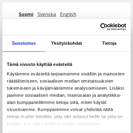
Siirry sisältöön
Suomi
Svenska
English
Valikko
Suostumus
Yksityiskohdat
Tietoja
EIS taksvärkkipäivä 3
Tämä sivusto käyttää evästeitä
Käytämme evästeitä tarjoamamme sisällön ja mainosten
räätälöimiseen, sosiaalisen median ominaisuuksien
tukemiseen ja kävijämäärämme analysoimiseen. Lisäksi
jaamme sosiaalisen median, mainosalan ja analytiikka-
alan kumppaneillemme tietoja siitä, miten käytät
sivustoamme. Kumppanimme voivat yhdistää näitä
tietoja muihin tietoihin, joita olet antanut heille tai joita on
kerätty, kun olet käyttänyt heidän palvelujaan.