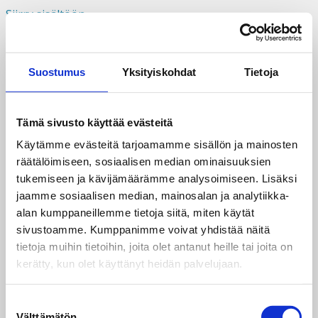
Siirry sisältöön
Suomi
Svenska
English
Suostumus
Yksityiskohdat
Tietoja
Valikko
Tämä sivusto käyttää evästeitä
Käytämme evästeitä tarjoamamme sisällön ja mainosten
räätälöimiseen, sosiaalisen median ominaisuuksien
tukemiseen ja kävijämäärämme analysoimiseen. Lisäksi
jaamme sosiaalisen median, mainosalan ja analytiikka-
alan kumppaneillemme tietoja siitä, miten käytät
sivustoamme. Kumppanimme voivat yhdistää näitä
Taksvärkki ry
tietoja muihin tietoihin, joita olet antanut heille tai joita on
Siltasaarenkatu 4, 7. krs,
kerätty, kun olet käyttänyt heidän palvelujaan.
Globaalikeskus
00530 Helsinki
Suostumuksen
Välttämätön