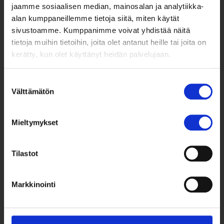
jaamme sosiaalisen median, mainosalan ja analytiikka-
alan kumppaneillemme tietoja siitä, miten käytät
sivustoamme. Kumppanimme voivat yhdistää näitä
tietoja muihin tietoihin, joita olet antanut heille tai joita on
kerätty, kun olet käyttänyt heidän palvelujaan.
Suostumuksen
Välttämätön
valinta
Taksvärkki ry
Mieltymykset
Siltasaarenkatu 4, 7. krs,
Globaalikeskus
00530 Helsinki
Tilastot
050 341 5507
Markkinointi
taksvarkki@taksvarkki.fi
Taksvärkki-keräys