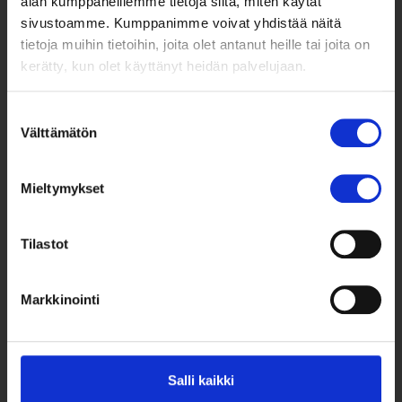
alan kumppaneillemme tietoja siitä, miten käytät
sivustoamme. Kumppanimme voivat yhdistää näitä
tietoja muihin tietoihin, joita olet antanut heille tai joita on
kerätty, kun olet käyttänyt heidän palvelujaan.
Suostumuksen
Välttämätön
valinta
Taksvärkki ry
Siltasaarenkatu 4, 7. krs,
Globaalikeskus
Mieltymykset
00530 Helsinki
Tilastot
050 341 5507
taksvarkki@taksvarkki.fi
Markkinointi
Taksvärkki-keräys
Uutiskirje
Yhteystiedot
Salli kaikki
Lahjoita