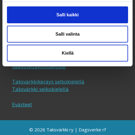
taksvarkki@taksvarkki.fi
Salli kaikki
Taksvärkki-keräys
Uutiskirje
Salli valinta
Yhteystiedot
Lahjoita
Kiellä
Keräyslupa ja rekisteriseloste
Saavutettavuusseloste
Taksvärkkikeräys selkokielellä
Taksvärkki selkokielellä
Evästeet
© 2026 Taksvärkki ry | Dagsverke rf