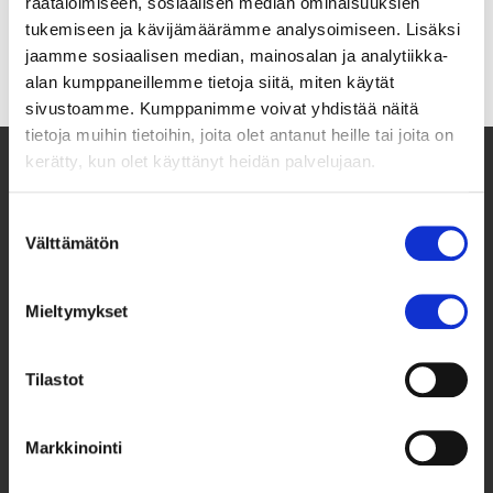
räätälöimiseen, sosiaalisen median ominaisuuksien
tukemiseen ja kävijämäärämme analysoimiseen. Lisäksi
jaamme sosiaalisen median, mainosalan ja analytiikka-
alan kumppaneillemme tietoja siitä, miten käytät
sivustoamme. Kumppanimme voivat yhdistää näitä
tietoja muihin tietoihin, joita olet antanut heille tai joita on
kerätty, kun olet käyttänyt heidän palvelujaan.
Suostumuksen
Välttämätön
valinta
Mieltymykset
Taksvärkki ry
Siltasaarenkatu 4, 7. krs,
Tilastot
Globaalikeskus
00530 Helsinki
Markkinointi
050 341 5507