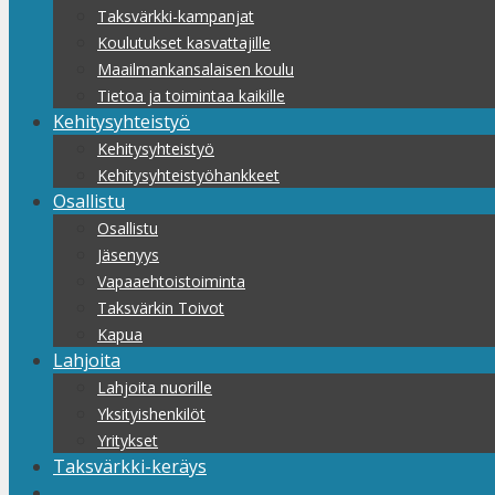
Taksvärkki-kampanjat
Koulutukset kasvattajille
Maailmankansalaisen koulu
Tietoa ja toimintaa kaikille
Kehitysyhteistyö
Kehitysyhteistyö
Kehitysyhteistyöhankkeet
Osallistu
Osallistu
Jäsenyys
Vapaaehtoistoiminta
Taksvärkin Toivot
Kapua
Lahjoita
Lahjoita nuorille
Yksityishenkilöt
Yritykset
Taksvärkki-keräys