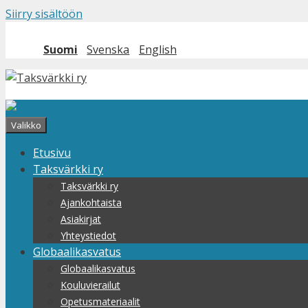
Siirry sisältöön
Suomi
Svenska
English
Valikko
Etusivu
Taksvärkki ry
Taksvärkki ry
Ajankohtaista
Asiakirjat
Yhteystiedot
Globaalikasvatus
Globaalikasvatus
Kouluvierailut
Opetusmateriaalit