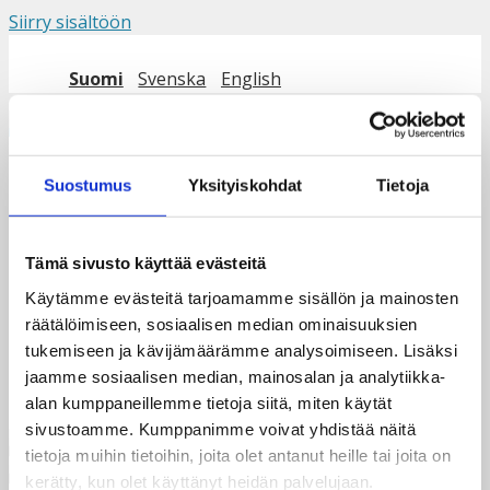
Siirry sisältöön
Suomi
Svenska
English
Valikko
Suostumus
Yksityiskohdat
Tietoja
taksvarkki_24-25_nelio_fi
Tämä sivusto käyttää evästeitä
Käytämme evästeitä tarjoamamme sisällön ja mainosten
räätälöimiseen, sosiaalisen median ominaisuuksien
tukemiseen ja kävijämäärämme analysoimiseen. Lisäksi
jaamme sosiaalisen median, mainosalan ja analytiikka-
alan kumppaneillemme tietoja siitä, miten käytät
sivustoamme. Kumppanimme voivat yhdistää näitä
tietoja muihin tietoihin, joita olet antanut heille tai joita on
kerätty, kun olet käyttänyt heidän palvelujaan.