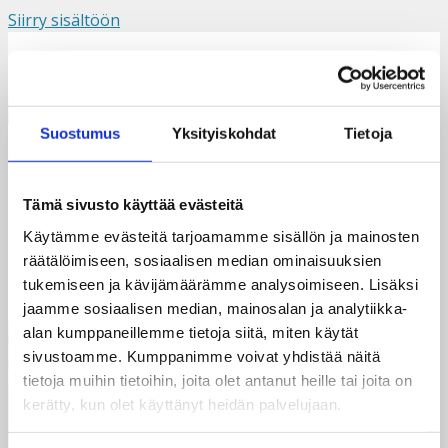
Siirry sisältöön
Suomi
Svenska
English
Valikko
Suostumus
Yksityiskohdat
Tietoja
Mika_sua_estaa_2021
Tämä sivusto käyttää evästeitä
Käytämme evästeitä tarjoamamme sisällön ja mainosten
räätälöimiseen, sosiaalisen median ominaisuuksien
tukemiseen ja kävijämäärämme analysoimiseen. Lisäksi
jaamme sosiaalisen median, mainosalan ja analytiikka-
alan kumppaneillemme tietoja siitä, miten käytät
sivustoamme. Kumppanimme voivat yhdistää näitä
tietoja muihin tietoihin, joita olet antanut heille tai joita on
kerätty, kun olet käyttänyt heidän palvelujaan.
Taksvärkki ry