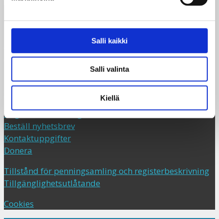
Dagsverke rf
Broholmsgatan 4, vån. 7,
Salli kaikki
Globaalikeskus,
00530 Helsingfors
Salli valinta
+358 (0)50 341 5507
taksvarkki@taksvarkki.fi
Kiellä
Dagsverksinsamling
Beställ nyhetsbrev
Kontaktuppgifter
Donera
Tillstånd för penningsamling och registerbeskrivning
Tillgänglighetsutlåtande
Cookies