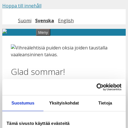
Hoppa till innehåll
Suomi
Svenska
English
Meny
Glad sommar!
18.6.2026
Dagsverkes kontorspersonal har semester till
Suostumus
Yksityiskohdat
Tietoja
och med den 3 augusti 2026.
Om du vill anmäla din skola till den nya
Tämä sivusto käyttää evästeitä
Dagsverkskampanjen och den ursprungliga