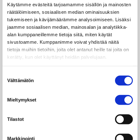
Käytämme evästeitä tarjoamamme sisällön ja mainosten
Dagsverksinsamlingen som börjar i augusti, kan
räätälöimiseen, sosiaalisen median ominaisuuksien
du skicka din information via e-post till
tukemiseen ja kävijämäärämme analysoimiseen. Lisäksi
ilmoittautuminen@taksvarkki.fi.
jaamme sosiaalisen median, mainosalan ja analytiikka-
alan kumppaneillemme tietoja siitä, miten käytät
Du kan också använda och fylla i
sivustoamme. Kumppanimme voivat yhdistää näitä
anmälningsblanketten för läsåret 2025–2026
. Vi
tietoja muihin tietoihin, joita olet antanut heille tai joita on
läser alla meddelanden och inskickade blanketter
kerätty, kun olet käyttänyt heidän palvelujaan.
i början av augusti.
För andra ärenden, vänligen skicka ett
Suostumuksen
Välttämätön
meddelande till taksvarkki@taksvarkki.fi. Vi svarar
valinta
så snart som möjligt.
Mieltymykset
Ha en strålande och avkopplande sommar!
Tilastot
Markkinointi