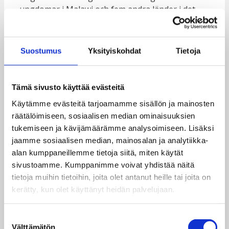
ungdomar i Malawi och fem andra länder i det
globala syd.
Vi önskar att ni registrerar er minst en vecka
Suostumus
Yksityiskohdat
Tietoja
innan er Dagsverksdag. Vi strävar efter att skicka
materialet ni beställt inom en vecka, varefter ni
kan spåra leveransen av paketet med
Tämä sivusto käyttää evästeitä
spårningskoden. Vid brådskande ärenden
vänligen kontakta oss per telefon på +358 (0) 50
Käytämme evästeitä tarjoamamme sisällön ja mainosten
341 5507.
räätälöimiseen, sosiaalisen median ominaisuuksien
tukemiseen ja kävijämäärämme analysoimiseen. Lisäksi
jaamme sosiaalisen median, mainosalan ja analytiikka-
ANMÄLNING TILL DAGSVERKE
alan kumppaneillemme tietoja siitä, miten käytät
sivustoamme. Kumppanimme voivat yhdistää näitä
tietoja muihin tietoihin, joita olet antanut heille tai joita on
”Det minskar ungas psykiska välbefinnande när
kerätty, kun olet käyttänyt heidän palvelujaan.
alla inte blir inkluderade som de är.”
Suostumuksen
Terhi, 15, Finland
Välttämätön