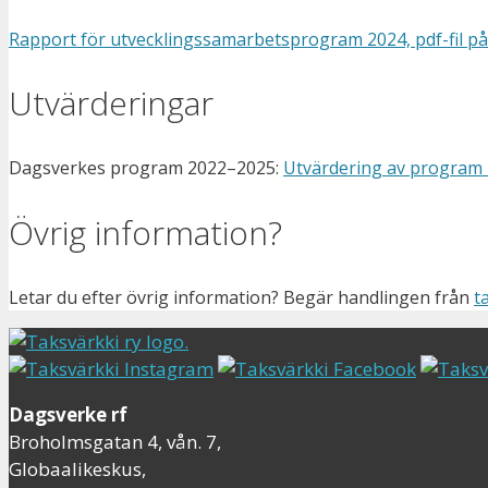
Rapport för utvecklingssamarbetsprogram 2024, pdf-fil på
Utvärderingar
Dagsverkes program 2022–2025:
Utvärdering av program 2
Övrig information?
Letar du efter övrig information? Begär handlingen från
t
Dagsverke rf
Broholmsgatan 4, vån. 7,
Globaalikeskus,