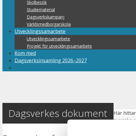
Skolbesök
Studiematerial
Dagsverkskampanj
Världsmedborgarskola
Utvecklingssamarbete
Utvecklingssamarbete
Projekt för utvecklingssamarbete
Kom med
Dagsverksinsamling 2026–2027
Dagsverkes dokument
Här hitta
svenska e