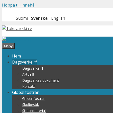
Hoppa till innehåll
Suomi
Svenska
English
Meny
Hem
Dagsverke rf
Dagsverke rf
Aktuellt
Dagsverkes dokument
Kontakt
Global fostran
Global fostran
Skolbesök
Studiematerial