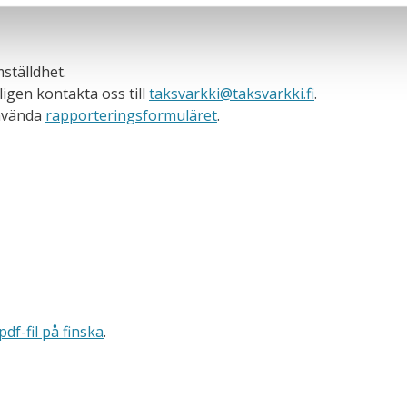
ställdhet.
ligen kontakta oss
till
taksvarkki@taksvarkki.fi
.
använda
rapporteringsformuläret
.
f-fil på finska
.