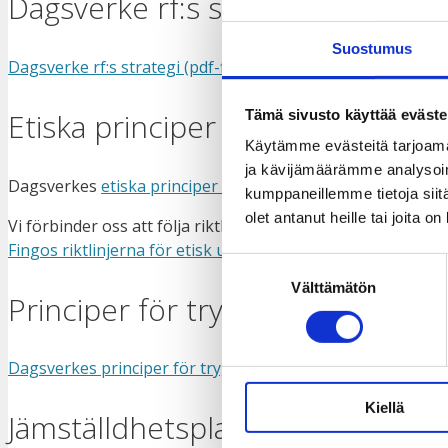
Dagsverke rf:s strategi
Suostumus
Dagsverke rf:s strategi (pdf-fil)
.
Tämä sivusto käyttää eväste
Etiska principer och riktlinjer
Käytämme evästeitä tarjoama
ja kävijämäärämme analysoim
Dagsverkes
etiska principer och riktlinjer, pdf-fil på finska
.
kumppaneillemme tietoja siitä
olet antanut heille tai joita o
Vi förbinder oss att följa riktlinjerna för etisk utvecklin
Fingos riktlinjerna för etisk utvecklingskommunikation (f
Suostumuksen
Välttämätön
valinta
Principer för tryggare rum
Dagsverkes principer för tryggare rum (pdf-fil)
.
Kiellä
Jämställdhetsplan