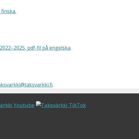
 finska
.
022–2025, pdf-fil på engelska
.
aksvarkki@taksvarkki.fi
.