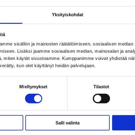
Yksityiskohdat
itä
mme sisällön ja mainosten räätälöimiseen, sosiaalisen median
iseen. Lisäksi jaamme sosiaalisen median, mainosalan ja analy
, miten käytät sivustoamme. Kumppanimme voivat yhdistää näitä t
n kerätty, kun olet käyttänyt heidän palvelujaan.
gskommunikation från Fingo, takorganisationen för finska utv
inska webbplatsen)
.
Mieltymykset
Tilastot
Salli valinta