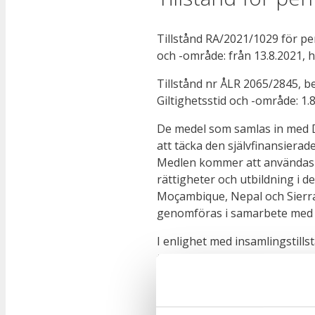
Tillstånd RA/2021/1029 för pe
och -område: från 13.8.2021, 
Tillstånd nr ÅLR 2065/2845
, b
Giltighetsstid och -område: 1.
De medel som samlas in med D
att täcka den självfinansiera
Medlen kommer att användas 
rättigheter och utbildning i d
Moçambique, Nepal och Sierr
genomföras i samarbete med l
I enlighet med insamlingstill
teman som är i linje med utvec
diskriminering, klimathållbar
och i verksamheten i hemlande
utvecklingsprojekt och result