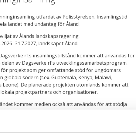
nninginsamling utfärdat av Polisstyrelsen. Insamlingstid
hela landet med undantag för Åland.
eviljat av Ålands landskapsregering.
8.2026–31.7.2027, landskapet Åland.
agsverke rf:s insamlingstillstånd kommer att användas för
de delen av Dagsverke rf:s utvecklingssamarbetsprogram.
för projekt som ger omfattande stöd för ungdomars
en globala södern (t.ex. Guatemala, Kenya, Malawi,
a Leone). De planerade projekten utomlands kommer att
okala projektpartners och organisationer.
ståndet kommer medlen också att användas för att stödja
klingssamarbetet, till exempel jämställdhet, icke-
het och lågutsläppsutveckling i både utvecklingssamarbetet
t. I Finland används medlen också för att informera om
aten av utvecklingssamarbeten, samt för att organisera