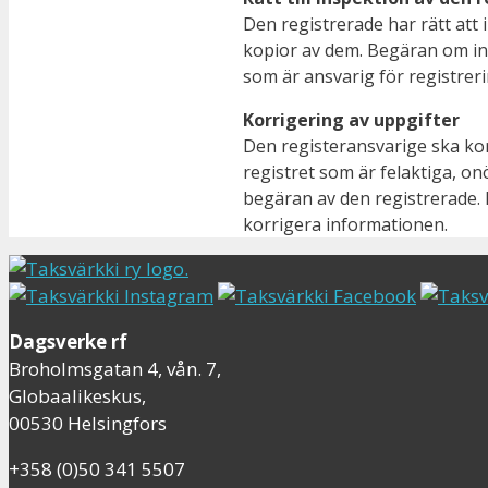
Den registrerade har rätt att
kopior av dem. Begäran om ins
som är ansvarig för registrer
Korrigering av uppgifter
Den registeransvarige ska kor
registret som är felaktiga, onö
begäran av den registrerade. 
korrigera informationen.
Dagsverke rf
Broholmsgatan 4, vån. 7,
Globaalikeskus,
00530 Helsingfors
+358 (0)50 341 5507