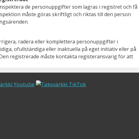
 inspektera de personuppgifter som lagras i registret och få
pektion måste göras skriftligt och riktas till den person
ingsärenden.
rigera, radera eller komplettera personuppgifter i
diga, ofullständiga eller inaktuella på eget initiativ eller på
Den registrerade måste kontakta registeransvarig för att