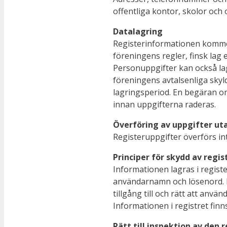
offentliga kontor, skolor och
Datalagring
Registerinformationen kommer a
föreningens regler, finsk lag
Personuppgifter kan också lag
föreningens avtalsenliga skyl
lagringsperiod. En begäran om
innan uppgifterna raderas.
Överföring av uppgifter uta
Registeruppgifter överförs int
Principer för skydd av regis
Informationen lagras i regist
användarnamn och lösenord. E
tillgång till och rätt att anvä
Informationen i registret finn
Rätt till inspektion av den 