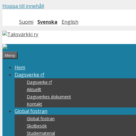
Hoppa till innehåll
Suomi
Svenska
English
Meny
Hem
Dagsverke rf
Dagsverke rf
Aktuellt
Dagsverkes dokument
Kontakt
Global fostran
Global fostran
Skolbesök
Studiematerial