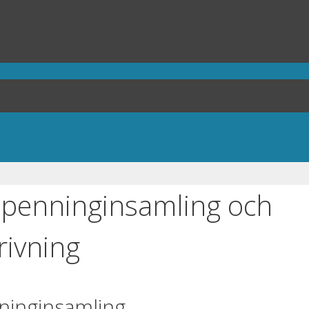
r penninginsamling och
rivning
nninginsamling