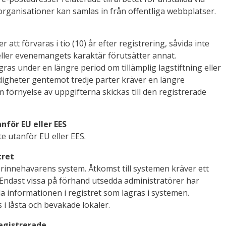
 organisationer kan samlas in från offentliga webbplatser.
tt förvaras i tio (10) år efter registrering, såvida inte
 eller evenemangets karaktär förutsätter annat.
ras under en längre period om tillämplig lagstiftning eller
digheter gentemot tredje parter kräver en längre
 förnyelse av uppgifterna skickas till den registrerade
nför EU eller EES
e utanför EU eller EES.
tret
erinnehavarens system. Åtkomst till systemen kräver ett
ndast vissa på förhand utsedda administratörer har
nda informationen i registret som lagras i systemen.
s i låsta och bevakade lokaler.
registrerade