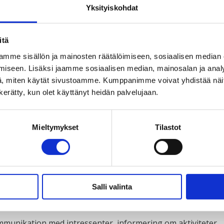
 för skolelever och studeranden.
Yksityiskohdat
ing
itä
mme sisällön ja mainosten räätälöimiseen, sosiaalisen median
iseen. Lisäksi jaamme sosiaalisen median, mainosalan ja analy
, miten käytät sivustoamme. Kumppanimme voivat yhdistää näitä t
30 Helsingfors
n kerätty, kun olet käyttänyt heidän palvelujaan.
Mieltymykset
Tilastot
e
Salli valinta
 intressentregister
ommunikation med intressenter, informering om aktiviteter,