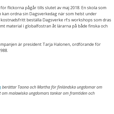
r flickorna pågår tills slutet av maj 2018. En skola som
n kan ordna sin Dagsverkedag när som helst under
 kostnadsfritt beställa Dagsverke rf:s workshops som dras
amt material i globalfostran åt lärarna på både finska och
mpanjen är president Tarja Halonen, ordförande för
988.
n
berättar Taona och Martha för finländska ungdomar om
samt om malawiska ungdomars tankar om framtiden och