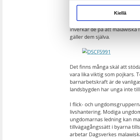
Kiellä
I Dagsverkekampanjen stöder
flickor och unga i byarna i M
inverkar de på att malawiska 
gäller dem själva.
Det finns många skäl att stöd
vara lika viktig som pojkars. 
barnarbetskraft är de vanligas
landsbygden har unga inte till
I flick- och ungdomsgruppern
livshantering. Modiga ungdoma
ungdomarnas ledning kan man
tillvägagångssätt i byarna ti
arbetar Dagsverkes malawisk