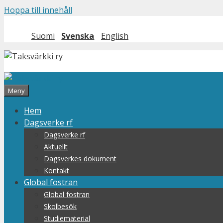
Hoppa till innehåll
Suomi
Svenska
English
Meny
Hem
Dagsverke rf
Dagsverke rf
Aktuellt
Dagsverkes dokument
Kontakt
Global fostran
Global fostran
Skolbesök
Studiematerial