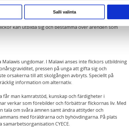
Salli valinta
 finländska ungdomar grundandet av egna grupper för
alawi, södra Afrika. Genom att delta i Dagsverkeinsamlingen
flickor kan utbilda sig och bestämma över ärenden som
a Malawis ungdomar. I Malawi anses inte flickors utbildning
Tonårsgraviditet, pressen på unga att gifta sig och
te orsakerna till att skolgången avbryts. Speciellt på
räcklig information om alternativ.
a får man kamratstöd, kunskap och färdigheter i
r verkar som förebilder och förbättrar flickornas liv. Med
 tala om svåra ämnen samt ändra attityder och
llsammans med föräldrarna och byhövdingarna. På plats
a samarbetsorganisation CYECE.