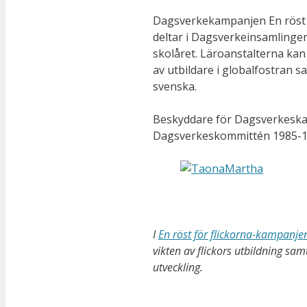
Dagsverkekampanjen En röst fö
deltar i Dagsverkeinsamlinge
skolåret. Läroanstalterna kan
av utbildare i globalfostran s
svenska.
Beskyddare för Dagsverkeska
Dagsverkeskommittén 1985-1
I
En röst för flickorna-kampanje
vikten av flickors utbildning 
utveckling.