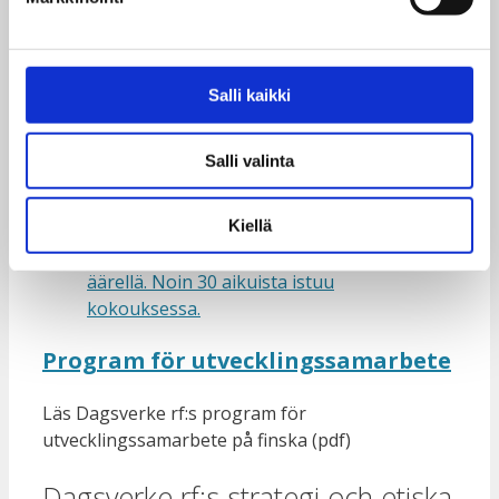
2022
2025 beskriver närmare principerna och
–
målsättningarna för Dagsverke rf:s verksamhet.
Programmet finansieras av utrikesministeriets
Salli kaikki
programstöd och intäkterna från finska
skolelevers och studerandes
Dagsverksinsamlingar.
Salli valinta
Kiellä
Program för utvecklingssamarbete
Läs Dagsverke rf:s program för
utvecklingssamarbete på finska (pdf)
Dagsverke rf:s strategi och etiska