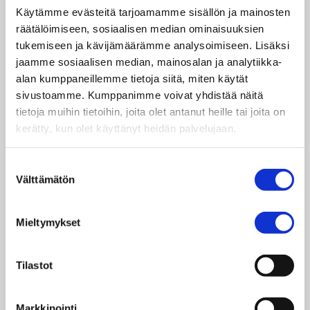
utvecklingsländer. Under programperioden
Käytämme evästeitä tarjoamamme sisällön ja mainosten
2022
2025 verkar man i Guatemala, Kenya,
–
räätälöimiseen, sosiaalisen median ominaisuuksien
Malawi, Nepal, Zambia och Sierra Leone. E
tt nytt
tukemiseen ja kävijämäärämme analysoimiseen. Lisäksi
projekt börjar med en gammal
jaamme sosiaalisen median, mainosalan ja analytiikka-
samarbetsorganisation i Mosambik.
Dagsverke
alan kumppaneillemme tietoja siitä, miten käytät
rf:s utvecklingssamarbeten görs i form av
sivustoamme. Kumppanimme voivat yhdistää näitä
partnerskap: utvecklingsprojekten förverkligas
tietoja muihin tietoihin, joita olet antanut heille tai joita on
inte själva, utan politiskt obundna
kerätty, kun olet käyttänyt heidän palvelujaan.
medborgarorganisationer som känner till de
lokala förhållandena ansvarar för projektets
Suostumuksen
praktiska förverkligande.
Välttämätön
valinta
Till finska skolelever och studeranden ger
programmet redskap att växa till solidariska och
Mieltymykset
toleranta medborgare. Dagsverke rf kombinerar
i praktiken utvecklingssamarbete, globalfostran
och utvecklingskommunikation. Arbetet sker
Tilastot
nationellt och på två språk.
Utvecklingssamarbetsprogrammet för åren
Markkinointi