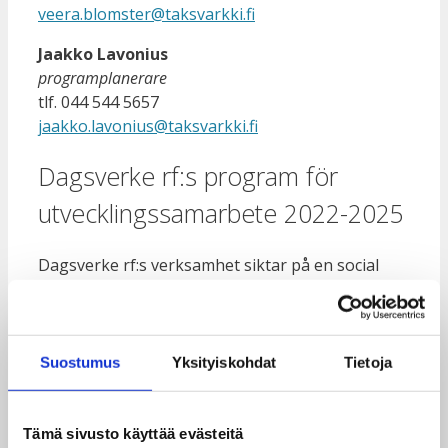
veera.blomster@taksvarkki.fi
Jaakko Lavonius
programplanerare
tlf. 044
544 5657
jaakko.lavonius@taksvarkki.fi
Dagsverke rf:s program för
utvecklingssamarbete 2022-2025
Dagsverke rf:s verksamhet siktar på en social
förändring där ungdomar med hjälp av
ansvarspersoner aktiveras till att utveckla sitt
egna liv och samfund.
Suostumus
Yksityiskohdat
Tietoja
Dagsverke rf:s utvecklingssamarbetsprogram
mål är att stärka ungdomar till aktivt
medborgarskap i såväl Finland som
Tämä sivusto käyttää evästeitä