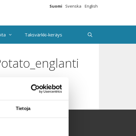
Suomi
Svenska
English
ita
Taksvärkki-keräys
otato_englanti
Tietoja
aksvärkki-keräys
utiskirje