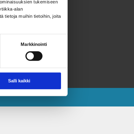
 ominaisuuksien tukemiseen
hteystiedot
tiikka-alan
ahjoita
ietoja muihin tietoihin, joita
eräyslupa ja rekisteriseloste
aavutettavuusseloste
Markkinointi
aksvärkkikeräys selkokielellä
aksvärkki selkokielellä
västeet
Salli kaikki