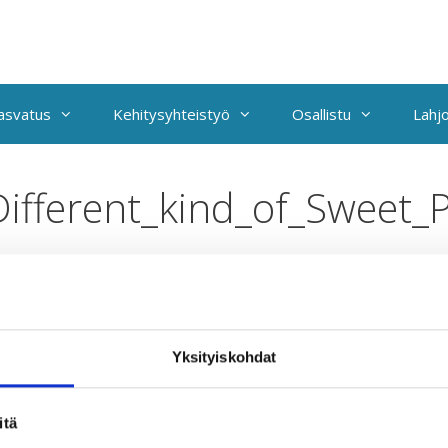
kasvatus
Kehitysyhteistyö
Osallistu
Lahjo
ifferent_kind_of_Sweet_P
eet_Potato_englanti
Yksityiskohdat
Taksvärkki ry
T
itä
Siltasaarenkatu 4, 7. krs,
U