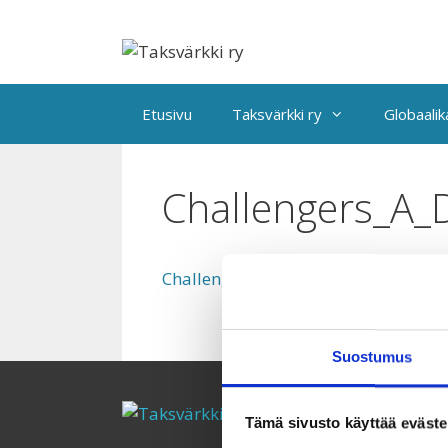
Siirry
sisältöön
Etusivu
Taksvärkki ry
Globaali
Challengers_A_D
Challengers_A_Different_kind_of_Sw
Suostumus
Tämä sivusto käyttää eväste