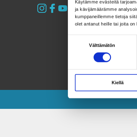
Käytämme evästeitä tarjoama
ja kävijämäärämme analysoim
kumppaneillemme tietoja siitä
olet antanut heille tai joita o
Suostumuksen
Välttämätön
valinta
Kiellä