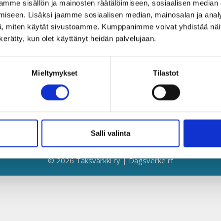
mme sisällön ja mainosten räätälöimiseen, sosiaalisen median
Globaalikeskus
Y
iseen. Lisäksi jaamme sosiaalisen median, mainosalan ja analy
00530 Helsinki
L
, miten käytät sivustoamme. Kumppanimme voivat yhdistää näitä t
n kerätty, kun olet käyttänyt heidän palvelujaan.
050 341 5507
K
taksvarkki@taksvarkki.fi
S
Mieltymykset
Tilastot
T
T
E
Salli valinta
© 2026 Taksvärkki ry | Dagsverke rf