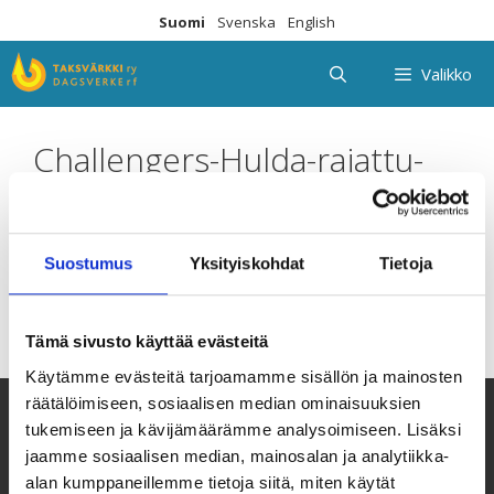
Siirry
Suomi
Svenska
English
sisältöön
Valikko
Challengers-Hulda-rajattu-
nettiin
Suostumus
Yksityiskohdat
Tietoja
Tämä sivusto käyttää evästeitä
Käytämme evästeitä tarjoamamme sisällön ja mainosten
räätälöimiseen, sosiaalisen median ominaisuuksien
tukemiseen ja kävijämäärämme analysoimiseen. Lisäksi
jaamme sosiaalisen median, mainosalan ja analytiikka-
alan kumppaneillemme tietoja siitä, miten käytät