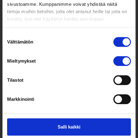
sivustoamme. Kumppanimme voivat yhdistää näitä
tietoja muihin tietoihin, joita olet antanut heille tai joita on
kerätty, kun olet käyttänyt heidän palvelujaan.
Suostumuksen
Taksvärkki ry
Välttämätön
valinta
Siltasaarenkatu 4, 7. krs,
Globaalikeskus
Mieltymykset
00530 Helsinki
050 341 5507
Tilastot
taksvarkki@taksvarkki.fi
Markkinointi
Taksvärkki-keräys
Uutiskirje
Yhteystiedot
Salli kaikki
Lahjoita