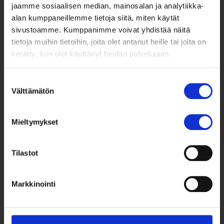
jaamme sosiaalisen median, mainosalan ja analytiikka-
alan kumppaneillemme tietoja siitä, miten käytät
sivustoamme. Kumppanimme voivat yhdistää näitä
tietoja muihin tietoihin, joita olet antanut heille tai joita on
kerätty, kun olet käyttänyt heidän palvelujaan.
Suostumuksen
Välttämätön
valinta
Taksvärkki ry
Mieltymykset
Siltasaarenkatu 4, 7. krs,
Globaalikeskus
00530 Helsinki
Tilastot
050 341 5507
Markkinointi
taksvarkki@taksvarkki.fi
Taksvärkki-keräys