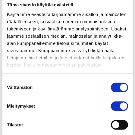
diskussionerna funderade man över lärar-yrket
Tämä sivusto käyttää evästeitä
och hur det är ett av de mest betydelsefulla
Käytämme evästeitä tarjoamamme sisällön ja mainosten
sätten att påverka i samhället. ”Läraren kan
räätälöimiseen, sosiaalisen median ominaisuuksien
påverka de enstaka ungdomarna och
tukemiseen ja kävijämäärämme analysoimiseen. Lisäksi
åstadkomma förändringar i attityder, tankesätt
jaamme sosiaalisen median, mainosalan ja analytiikka-
och till och med beteendet”, konstaterade en av
alan kumppaneillemme tietoja siitä, miten käytät
de blivande lärarna.
sivustoamme. Kumppanimme voivat yhdistää näitä
tietoja muihin tietoihin, joita olet antanut heille tai joita on
”För att kunna skapa en hållbar framtid och ett
kerätty, kun olet käyttänyt heidän palvelujaan.
aktivt världsmedborgarskap krävs det att man
stannar upp och ser över undervisningens
Suostumuksen
värden och målsättningar, och potentiellt
Välttämätön
valinta
omvärderar de tillvägagångssätt man vant sig
vid,” säger Anna Kivimäki, Dagsverkes planerar
Mieltymykset
för global fostran.
Tilastot