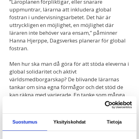
”Läroplanen förpliktigar, eller snarare
uppmuntrar, lärarna att inkludera global
fostran i undervisningsarbetet. Det här är
uttryckligen en möjlighet, en möjlighet där
läraren inte behöver vara ensam,” påminner
Hanna Hjerppe, Dagsverkes planerar för global
fostran.
Men hur ska man då göra för att stöda eleverna i
global solidaritet och aktivt
världsmedborgarskap? De blivande lärarnas
tankar om sina egna förmågor och det stöd de
kan räkna med varierade. En tanke som många
ändå delade var att den egna attityden, modet
och nyfikenheten gentemot global fostran och
dess teman är avgörande. Alla deltagarna var
Suostumus
Yksityiskohdat
Tietoja
överens om att lärarna är med och utvecklar
samhället och förändrar världen. I