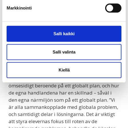
Markkinointi
Salli kaikki
Salli valinta
Centralt i global fostran är att stöda eleverna att
Kiellä
själva betrakta världens fenomen och delta i
övningarna. Det är viktigt att öka förståelsen för
ömsesidigt beroende på ett globalt plan, och hur
de egna handlandena har en skillnad – såväl i
den egna närmiljön som på ett globalt plan. ”Vi
är alla sammankopplade med globala problem,
och samtidigt delar i lösningarna. Det är viktigt
att styra elevernas fokus till roten av de