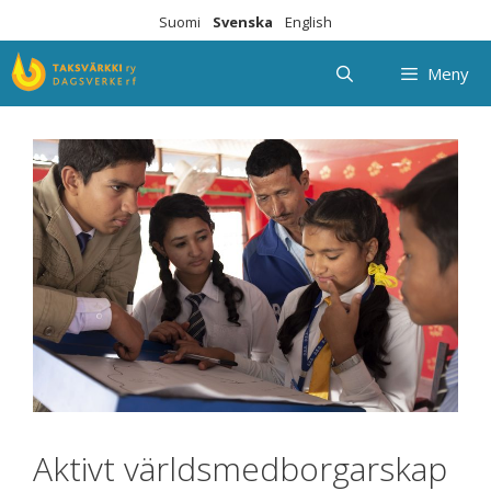
Hoppa
Suomi
Svenska
English
till
innehåll
Meny
Aktivt världsmedborgarskap