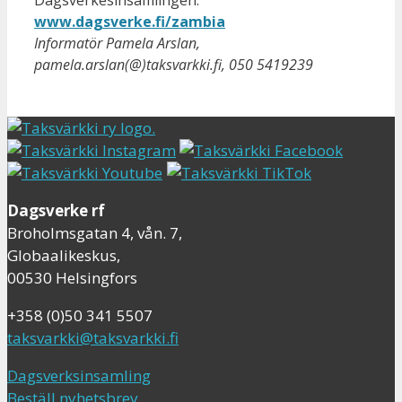
www.dagsverke.fi/zambia
Informatör Pamela Arslan,
pamela.arslan(@)taksvarkki.fi, 050 5419239
Dagsverke rf
Broholmsgatan 4, vån. 7,
Globaalikeskus,
00530 Helsingfors
+358 (0)50 341 5507
taksvarkki@taksvarkki.fi
Dagsverksinsamling
Beställ nyhetsbrev