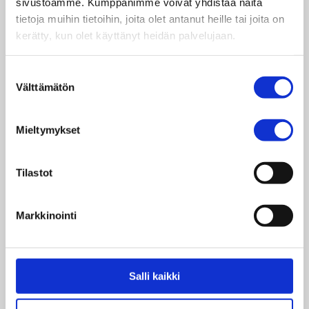
sivustoamme. Kumppanimme voivat yhdistää näitä
tietoja muihin tietoihin, joita olet antanut heille tai joita on
Dagsverkeskampanjen Var modig varar tills
kerätty, kun olet käyttänyt heidän palvelujaan.
slutet av maj 2019. Skolorna kan ordnas
Dagsverkesdagen vilken dag som helst under
läsåret, när helst det passar in i schemat.
Suostumuksen
Välttämätön
valinta
Läroanstalter kan också beställa ett gratis
skolbesök från Dagsverke rf. I workshopen som
Mieltymykset
Dagsverkes utbildare i global fostran håller i
behandlas genom praktiska metoder barnens
rättigheter, jämlikhet och ungas möjligheter att
Tilastot
påverka i Zambia och Finland.
Markkinointi
Dagsverke rf är en expertorganisation inom
utvecklingssamarbete och global fostran.
Dagsverke rf:s global fostran handlar om att
kontinuerligt ställa frågor och att ifrågasätta de
Salli kaikki
egna kunskaperna, åsikterna och
handlingssätten. Flerkunnighet och kritiskt