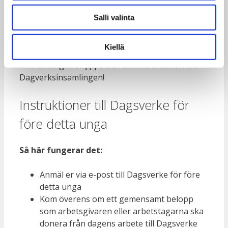
volontärarbete hos en lokal aktör som ni själv
väljer och därmed göra nytta även lokalt.
Salli valinta
Ni kan också delta i Dagsverke för före detta
Kiellä
unga med ett kompisgäng. Arrangera ett
evenemang eller jippo och donera intäkterna till
Dagverksinsamlingen!
Instruktioner till Dagsverke för
före detta unga
Så här fungerar det:
Anmäl er via e-post till Dagsverke för före
detta unga
Kom överens om ett gemensamt belopp
som arbetsgivaren eller arbetstagarna ska
donera från dagens arbete till Dagsverke