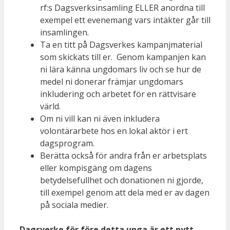
rf:s Dagsverksinsamling ELLER anordna till
exempel ett evenemang vars intäkter går till
insamlingen.
Ta en titt på Dagsverkes kampanjmaterial
som skickats till er. Genom kampanjen kan
ni lära känna ungdomars liv och se hur de
medel ni donerar främjar ungdomars
inkludering och arbetet för en rättvisare
värld.
Om ni vill kan ni även inkludera
volontärarbete hos en lokal aktör i ert
dagsprogram.
Berätta också för andra från er arbetsplats
eller kompisgäng om dagens
betydelsefullhet och donationen ni gjorde,
till exempel genom att dela med er av dagen
på sociala medier.
Dagsverke för före detta unga är ett nytt