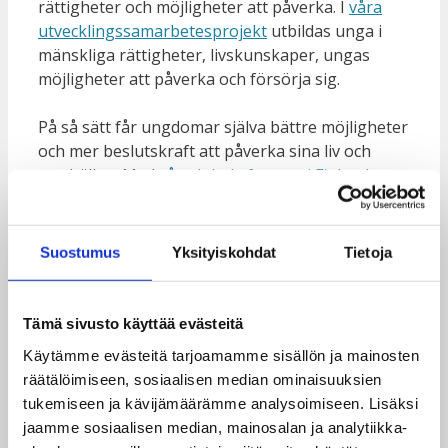
rättigheter och möjligheter att påverka. I
våra
utvecklingssamarbetesprojekt
utbildas unga i
mänskliga rättigheter, livskunskaper, ungas
möjligheter att påverka och försörja sig.
På så sätt får ungdomar själva bättre möjligheter
och mer beslutskraft att påverka sina liv och
samhällen. Med
vår globala fostran i Finland
stödjer vi ungdomars färdigheter att främja en
jämlik värld och hållbar utveckling.
Suostumus
Yksityiskohdat
Tietoja
Tämä sivusto käyttää evästeitä
Käytämme evästeitä tarjoamamme sisällön ja mainosten
Dagsverksnostalgi
räätälöimiseen, sosiaalisen median ominaisuuksien
tukemiseen ja kävijämäärämme analysoimiseen. Lisäksi
För att i framtiden kunna fortsätta vårt arbete
jaamme sosiaalisen median, mainosalan ja analytiikka-