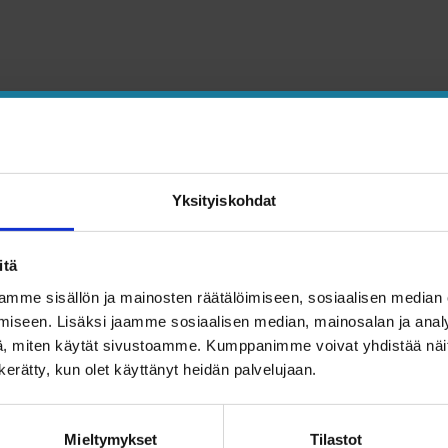
Yksityiskohdat
itä
mme sisällön ja mainosten räätälöimiseen, sosiaalisen median
ya strategi främjar en
iseen. Lisäksi jaamme sosiaalisen median, mainosalan ja analy
, miten käytät sivustoamme. Kumppanimme voivat yhdistää näitä t
n kerätty, kun olet käyttänyt heidän palvelujaan.
ättvis värld
Mieltymykset
Tilastot