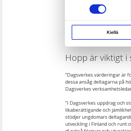
27.3.2025
Dagsverke rf uppdaterade sin s
förändringar som skett i vår 
Kiellä
strategin som godkändes på hö
persons mänskliga rättigheter
Hopp är viktigt i 
”Dagsverkes värderingar är fo
dessa ansåg deltagarna på höst
Dagsverkes verksamhetsleda
”I Dagsverkes uppdrag och st
likaberättigande och jämlikhe
stödjer ungdomars deltagande 
utveckling i Finland och runt o