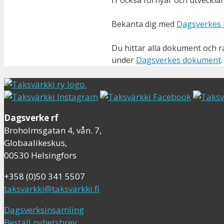
rf också förnyar och utveckla
Bekanta dig med
Dagsverkes ny
Du hittar alla dokument och 
under
Dagsverkes dokument
.
Dagsverke rf
Broholmsgatan 4, vån. 7,
Globaalikeskus,
00530 Helsingfors
+358 (0)50 341 5507
taksvarkki@taksvarkki.fi
Dagsverksinsamling
Beställ nyhetsbrev