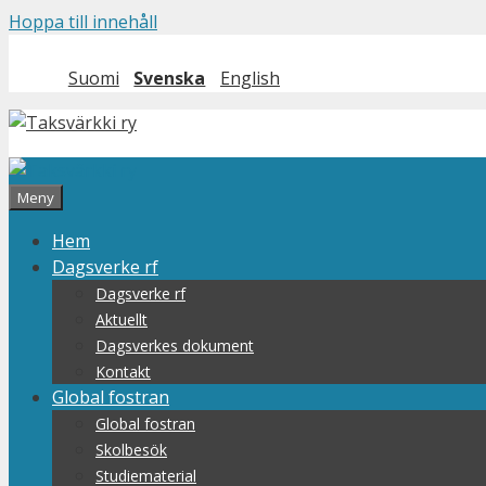
Hoppa till innehåll
Suomi
Svenska
English
Meny
Hem
Dagsverke rf
Dagsverke rf
Aktuellt
Dagsverkes dokument
Kontakt
Global fostran
Global fostran
Skolbesök
Studiematerial