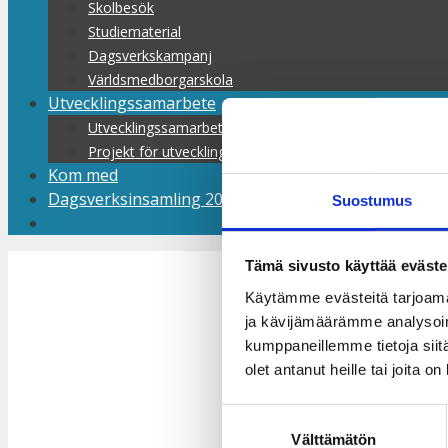
Skolbesök
Studiematerial
Dagsverkskampanj
Världsmedborgarskola
Utvecklingssamarbete
Utvecklingssamarbete
Projekt för utvecklingssamarbete
Kom med
Dagsverksinsamling 2026–2027
Suostumus
Tämä sivusto käyttää eväste
Käytämme evästeitä tarjoama
Dagsverkes n
ja kävijämäärämme analysoim
kumppaneillemme tietoja siitä
olet antanut heille tai joita o
hållbar och r
Suostumuksen
Välttämätön
valinta