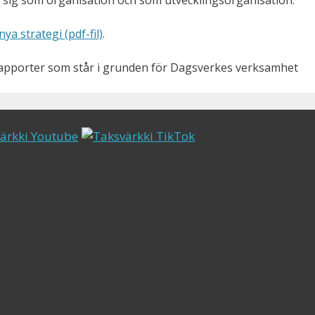
r sig som organisation och som utvecklingsorganisation.”
a strategi (pdf-fil)
.
rapporter som står i grunden för Dagsverkes verksamhet