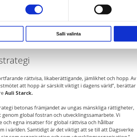
trategi i slutet av 2024 för att spegla de betydande
verksamhetsmiljön under de senaste åren. Visionen för
Salli valinta
stmötet är ”En hållbar och rättvis värld där varje ung
 förverkligas.”
strategi
rtfarande rättvisa, likaberättigande, jämlikhet och hopp. Av
mötet att hopp är särskilt viktigt i dagens värld”, berättar
re
Auli Starck.
rategi betonas främjandet av ungas mänskliga rättigheter,
t genom global fostran och utvecklingssamarbete. Vi
och egna insatser för global rättvisa och hållbar
m i världen. Samtidigt är det viktigt att se till att Dagsverke