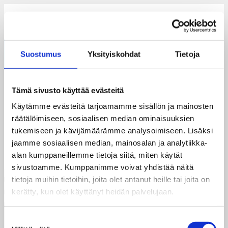
Hoppa till innehåll
Suomi
Svenska
English
Suostumus
Yksityiskohdat
Tietoja
Meny
Tämä sivusto käyttää evästeitä
fredsforbundet-logo
Käytämme evästeitä tarjoamamme sisällön ja mainosten
räätälöimiseen, sosiaalisen median ominaisuuksien
tukemiseen ja kävijämäärämme analysoimiseen. Lisäksi
jaamme sosiaalisen median, mainosalan ja analytiikka-
alan kumppaneillemme tietoja siitä, miten käytät
sivustoamme. Kumppanimme voivat yhdistää näitä
tietoja muihin tietoihin, joita olet antanut heille tai joita on
kerätty, kun olet käyttänyt heidän palvelujaan.
Suostumuksen
Dagsverke rf